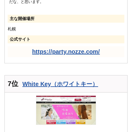
だな、と思います。
主な開催場所
札幌
公式サイト
https://party.nozze.com/
7位
White Key（ホワイトキー）