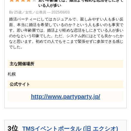
若い年齢層では、婚活より軽めな恋活をしにきて
いる人が多い
By 25歳／女性／公務員 --- 2025/08/03
婚活パーティーにしてはカジュアルで、親しみやすい人も多い反
面、本当に婚活を希望しているのか？という人も多いのも事実で
す。若い年齢層では、婚活より軽めな恋活をしにきている人が多い
のかなという印象でした。ただ、システム的にはとても良かったか
なと思います。初めての人でもそこまで緊張せずに参加できる感じ
でした。
主な開催場所
札幌
公式サイト
http://www.partyparty.jp/
3位
TMSイベントポータル (旧 エクシオ)