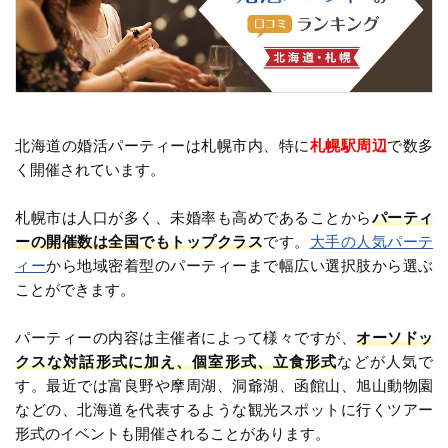
北海道の婚活パーティーは札幌市内、特に
札幌駅周辺
で数多
く開催されています。
札幌市は人口が多く、未婚率も高めであることから
パーティ
ーの開催数は全国でもトップクラス
です。
大手の人気パーテ
ィー
から地域密着型のパーティーまで幅広い選択肢から選ぶ
ことができます。
パーティーの内容は主催者によって様々ですが、
オーソドッ
クスな対話形式に加え、個室形式、立食形式
などが人気で
す。最近では富良野や摩周湖、洞爺湖、函館山、旭山動物園
などの、北海道を代表するような観光スポットに行くツアー
形式のイベントも開催されることがあります。