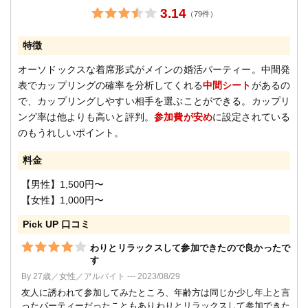
3.14
（79件）
特徴
オーソドックスな着席形式がメインの婚活パーティー。中間発
表でカップリングの確率を分析してくれる
中間シート
があるの
で、カップリングしやすい相手を選ぶことができる。カップリ
ング率は他よりも高いと評判。
参加費が安め
に設定されている
のもうれしいポイント。
料金
【男性】1,500円〜
【女性】1,000円〜
Pick UP 口コミ
わりとリラックスして参加できたので良かったで
す
By 27歳／女性／アルバイト --- 2023/08/29
友人に誘われて参加してみたところ、年齢方は同じか少し年上と言
ったパーティーだったこともありわりとリラックスして参加できた