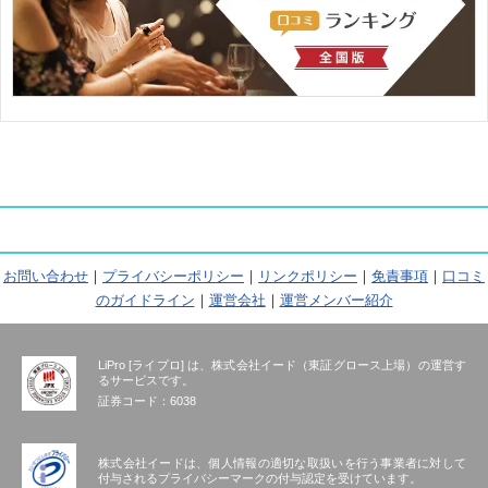
お問い合わせ
｜
プライバシーポリシー
｜
リンクポリシー
｜
免責事項
｜
口コミ
のガイドライン
｜
運営会社
｜
運営メンバー紹介
LiPro [ライプロ] は、株式会社イード（東証グロース上場）の運営す
るサービスです。
証券コード：6038
株式会社イードは、個人情報の適切な取扱いを行う事業者に対して
付与されるプライバシーマークの付与認定を受けています。