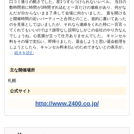
口コミ通りの酷さでした。星1つすらつけられないレベル。 当日の
数時間前に時間が1時間ずれ込むと一言だけの連絡があり、何がな
んだが分からないまま了承して会場に向かいました。 蓋を開ける
と開催時間の近いパーティーと合同とのこと。規約に書いてあった
のを見落としてはいましたが、それなら連絡をくれた時に一言言っ
てくれてもいいのでは？謝罪なし説明なしがこの会社のやり方なん
でしょうね。心底腹が立って仕方ありませんでした。 キャンセル
料をその場で支払い、即帰りました。退会しようと思い退会処理を
しようとしたら、キャンセル料未払いのためできないとの表示が。
…
続きを読む
主な開催場所
札幌
公式サイト
http://www.2400.co.jp/