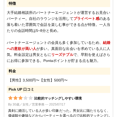
特徴
大手結婚相談所のパートナーエージェントが運営するお見合い
パーティー。自社のラウンジを活用して
プライベート感
のある
落ち着いた雰囲気で会話を楽しむ事ができる点が特徴。一人当
たりの会話時間は5~8分と長め。
パートナーエージェントの会員も多く参加しているため、
結婚
への意欲が高い人
が多い。真面目な出会いを求めている人に人
気。料金設定は男女ともに
リーズナブル
で、早割を使えばさら
にお得に参加できる。Pontaポイントが貯まる点も魅力。
料金
【男性】3,500円〜【女性】500円〜
Pick UP 口コミ
比較的マッチングしやすい環境
By 30歳／女性／営業事務 --- 2025/07/17
真剣に婚活している人が多い印象だった。男女比に隔たりもなく、
価値観や趣味などからパーティーを選べるので比較的マッチングし