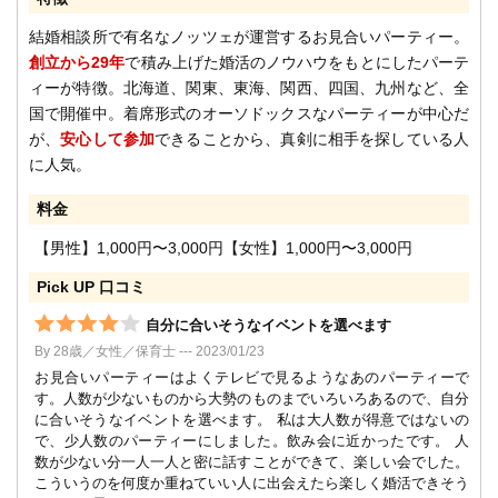
結婚相談所で有名なノッツェが運営するお見合いパーティー。
創立から29年
で積み上げた婚活のノウハウをもとにしたパーテ
ィーが特徴。北海道、関東、東海、関西、四国、九州など、全
国で開催中。着席形式のオーソドックスなパーティーが中心だ
が、
安心して参加
できることから、真剣に相手を探している人
に人気。
料金
【男性】1,000円〜3,000円【女性】1,000円〜3,000円
Pick UP 口コミ
自分に合いそうなイベントを選べます
By 28歳／女性／保育士 --- 2023/01/23
お見合いパーティーはよくテレビで見るようなあのパーティーで
す。人数が少ないものから大勢のものまでいろいろあるので、自分
に合いそうなイベントを選べます。 私は大人数が得意ではないの
で、少人数のパーティーにしました。飲み会に近かったです。 人
数が少ない分一人一人と密に話すことができて、楽しい会でした。
こういうのを何度か重ねていい人に出会えたら楽しく婚活できそう