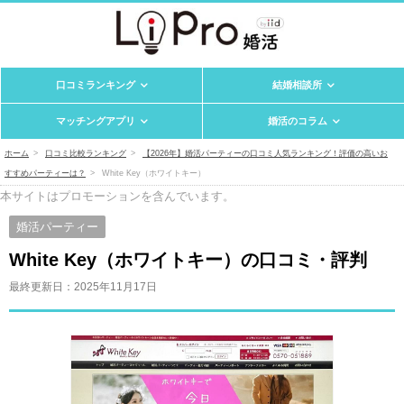
口コミランキング
結婚相談所
マッチングアプリ
婚活のコラム
ホーム
口コミ比較ランキング
【2026年】婚活パーティーの口コミ人気ランキング！評価の高いお
すすめパーティーは？
White Key（ホワイトキー）
本サイトはプロモーションを含んでいます。
婚活パーティー
White Key（ホワイトキー）の口コミ・評判
最終更新日：
2025年11月17日