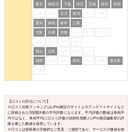
東京
神奈川
千葉
埼玉
茨城
栃木
群馬
山梨
長野
石川
新潟
富山
福井
愛知
静岡
岐阜
三重
大阪
兵庫
京都
滋賀
奈良
和歌山
愛媛
香川
高知
徳島
岡山
広島
島根
鳥取
山口
福岡
佐賀
長崎
熊本
大分
宮崎
鹿児島
沖縄
【口コミの評点について】
※口コミ比較ランキングはLiPro婚活のサイト上やアンケートサイトなど
に投稿された5段階評価の平均評価になります。平均評価の数値は単純平
均ではなく、単純平均に口コミ評価の信頼性指数とLiPro婚活編集部の評
価を乗じた数値を採用しています。
※口コミは投稿者の主観的なご意見・ご感想であり、サービスの価値を絶