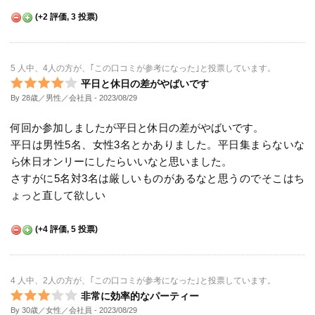
(
+2
評価,
3
投票)
5 人中、4人の方が、｢この口コミが参考になった｣と投票しています。
平日と休日の差がやばいです
By 28歳／男性／会社員
- 2023/08/29
何回か参加しましたが平日と休日の差がやばいです。
平日は男性5名、女性3名とかありました。平日集まらないな
ら休日オンリーにしたらいいなと思いました。
さすがに5名対3名は厳しいものがあるなと思うのでそこはち
ょっと直して欲しい
(
+4
評価,
5
投票)
4 人中、2人の方が、｢この口コミが参考になった｣と投票しています。
非常に効率的なパーティー
By 30歳／女性／会社員
- 2023/08/29