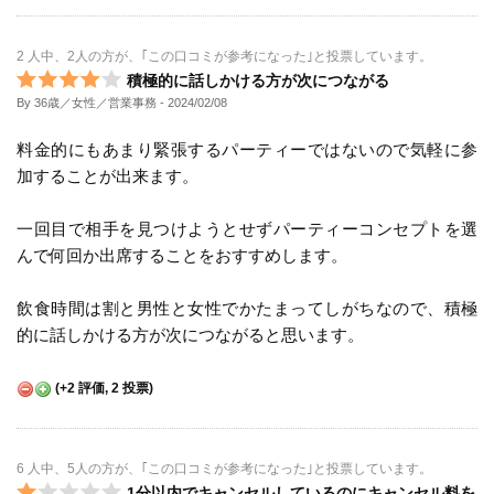
2 人中、2人の方が、｢この口コミが参考になった｣と投票しています。
積極的に話しかける方が次につながる
By 36歳／女性／営業事務
- 2024/02/08
料金的にもあまり緊張するパーティーではないので気軽に参
加することが出来ます。
一回目で相手を見つけようとせずパーティーコンセプトを選
んで何回か出席することをおすすめします。
飲食時間は割と男性と女性でかたまってしがちなので、積極
的に話しかける方が次につながると思います。
(
+2
評価,
2
投票)
6 人中、5人の方が、｢この口コミが参考になった｣と投票しています。
1分以内でキャンセルしているのにキャンセル料を