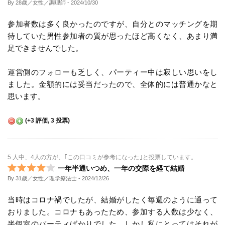
By 28歳／女性／調理師
- 2024/10/30
参加者数は多く良かったのですが、自分とのマッチングを期
待していた男性参加者の質が思ったほど高くなく、あまり満
足できませんでした。
運営側のフォローも乏しく、パーティー中は寂しい思いをし
ました。金額的には妥当だったので、全体的には普通かなと
思います。
(
+3
評価,
3
投票)
5 人中、4人の方が、｢この口コミが参考になった｣と投票しています。
一年半通いつめ、一年の交際を経て結婚
By 31歳／女性／理学療法士
- 2024/12/26
当時はコロナ禍でしたが、結婚がしたく毎週のように通って
おりました。コロナもあったため、参加する人数は少なく、
半個室のパーティばかりでした。しかし私にとってはそれが