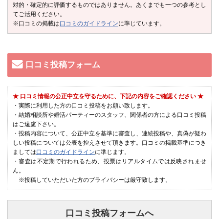
対的・確定的に評価するものではありません。あくまでも一つの参考とし
てご活用ください。
※口コミの掲載は
口コミのガイドライン
に準じています。
口コミ投稿フォーム
★ 口コミ情報の公正中立を守るために、下記の内容をご確認ください ★
・実際に利用した方の口コミ投稿をお願い致します。
・結婚相談所や婚活パーティーのスタッフ、関係者の方による口コミ投稿
はご遠慮下さい。
・投稿内容について、公正中立を基準に審査し、連続投稿や、真偽が疑わ
しい投稿については公表を控えさせて頂きます。口コミの掲載基準につき
ましては
口コミのガイドライン
に準じます。
・審査は不定期で行われるため、投票はリアルタイムでは反映されませ
ん。
※投稿していただいた方のプライバシーは厳守致します。
口コミ投稿フォームへ