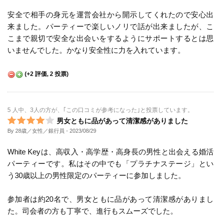
安全で相手の身元を運営会社から開示してくれたので安心出
来ました。パーティーで楽しいノリで話が出来ましたが、こ
こまで親切で安全な出会いをするようにサポートするとは思
いませんでした。かなり安全性に力を入れています。
(
+2
評価,
2
投票)
5 人中、3人の方が、｢この口コミが参考になった｣と投票しています。
男女ともに品があって清潔感がありました
By 28歳／女性／銀行員
- 2023/08/29
White Keyは、高収入・高学歴・高身長の男性と出会える婚活
パーティーです。私はその中でも「プラチナステージ」とい
う30歳以上の男性限定のパーティーに参加しました。
参加者は約20名で、男女ともに品があって清潔感がありまし
た。司会者の方も丁寧で、進行もスムーズでした。