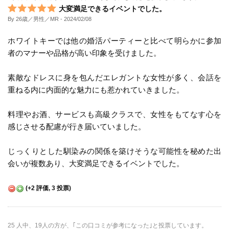
大変満足できるイベントでした。
By 26歳／男性／MR
- 2024/02/08
ホワイトキーでは他の婚活パーティーと比べて明らかに参加
者のマナーや品格が高い印象を受けました。
素敵なドレスに身を包んだエレガントな女性が多く、会話を
重ねる内に内面的な魅力にも惹かれていきました。
料理やお酒、サービスも高級クラスで、女性をもてなす心を
感じさせる配慮が行き届いていました。
じっくりとした馴染みの関係を築けそうな可能性を秘めた出
会いが複数あり、大変満足できるイベントでした。
(
+2
評価,
3
投票)
25 人中、19人の方が、｢この口コミが参考になった｣と投票しています。