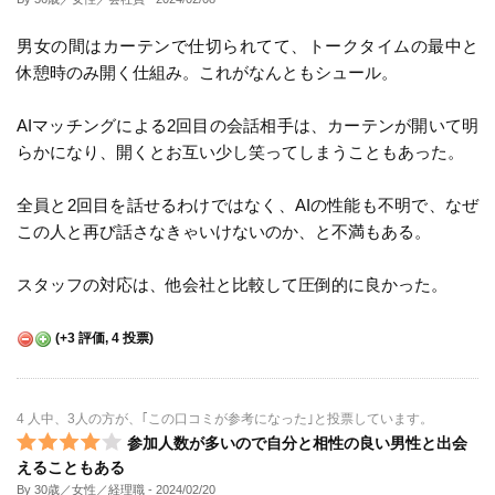
男女の間はカーテンで仕切られてて、トークタイムの最中と
休憩時のみ開く仕組み。これがなんともシュール。
AIマッチングによる2回目の会話相手は、カーテンが開いて明
らかになり、開くとお互い少し笑ってしまうこともあった。
全員と2回目を話せるわけではなく、AIの性能も不明で、なぜ
この人と再び話さなきゃいけないのか、と不満もある。
スタッフの対応は、他会社と比較して圧倒的に良かった。
(
+3
評価,
4
投票)
4 人中、3人の方が、｢この口コミが参考になった｣と投票しています。
参加人数が多いので自分と相性の良い男性と出会
えることもある
By 30歳／女性／経理職
- 2024/02/20