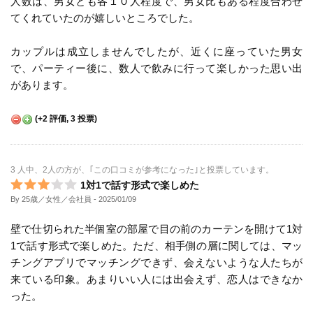
人数は、男女とも各１０人程度で、男女比もある程度合わせ
てくれていたのが嬉しいところでした。
カップルは成立しませんでしたが、近くに座っていた男女
で、パーティー後に、数人で飲みに行って楽しかった思い出
があります。
(
+2
評価,
3
投票)
3 人中、2人の方が、｢この口コミが参考になった｣と投票しています。
1対1で話す形式で楽しめた
By 25歳／女性／会社員
- 2025/01/09
壁で仕切られた半個室の部屋で目の前のカーテンを開けて1対
1で話す形式で楽しめた。ただ、相手側の層に関しては、マッ
チングアプリでマッチングできず、会えないような人たちが
来ている印象。あまりいい人には出会えず、恋人はできなか
った。