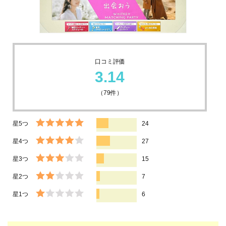
口コミ評価
3.14
（
79
件）
星5つ
24
星4つ
27
星3つ
15
星2つ
7
星1つ
6