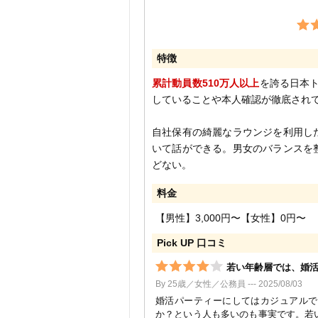
特徴
累計動員数510万人以上
を誇る日本ト
していることや本人確認が徹底され
自社保有の綺麗なラウンジを利用し
いて話ができる。男女のバランスを
どない。
料金
【男性】3,000円〜【女性】0円〜
Pick UP 口コミ
若い年齢層では、婚
By 25歳／女性／公務員 --- 2025/08/03
婚活パーティーにしてはカジュアルで
か？という人も多いのも事実です。若