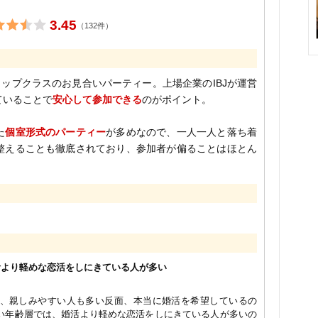
3.45
（132件）
ップクラスのお見合いパーティー。上場企業のIBJが運営
ていることで
安心して参加できる
のがポイント。
た
個室形式のパーティー
が多めなので、一人一人と落ち着
整えることも徹底されており、参加者が偏ることはほとん
活より軽めな恋活をしにきている人が多い
、親しみやすい人も多い反面、本当に婚活を希望しているの
い年齢層では、婚活より軽めな恋活をしにきている人が多いの