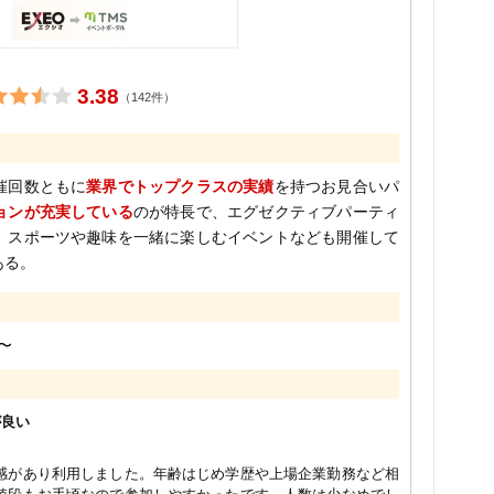
3.38
（142件）
催回数ともに
業界でトップクラスの実績
を持つお見合いパ
ョンが充実している
のが特長で、エグゼクティブパーティ
、スポーツや趣味を一緒に楽しむイベントなども開催して
ある。
円〜
が良い
感があり利用しました。年齢はじめ学歴や上場企業勤務など相