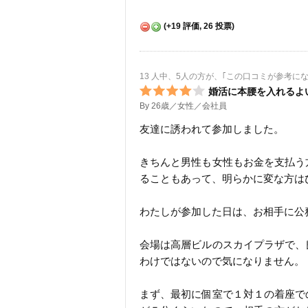
(
+19
評価,
26
投票)
13 人中、5人の方が、｢この口コミが参考に
婚活に本腰を入れるよ
By 26歳／女性／会社員
友達に誘われて参加しました。
きちんと男性も女性もお金を支払う
ることもあって、明らかに変な方は
わたしが参加した日は、お相手に公
会場は高層ビルのスカイプラザで、
わけではないので気になりません。
まず、最初に個室で１対１の着座で