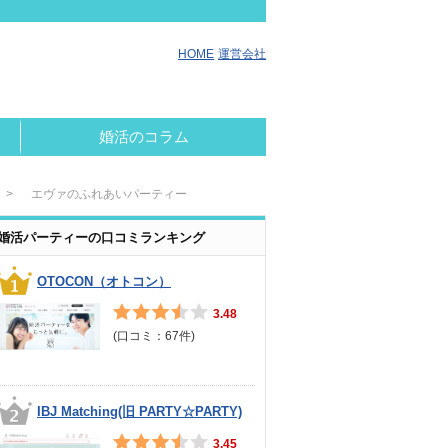
HOME
運営会社
婚活のコラム
エヴァのふれあいパーティー
婚活パーティーの口コミランキング
OTOCON（オトコン）
3.48
(口コミ：
67
件)
IBJ Matching(旧 PARTY☆PARTY)
3.45