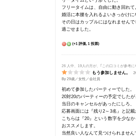
フリータイムは、自由に動き回れて
婚活に本腰を入れるよいきっかけに
その日はカップルにはなれませんで
過ごせました。
(
+1
評価,
1
投票)
26 人中、19人の方が、｢この口コミが参考
もう参加しません。
2
By 29歳／女性／会社員
初めて参加したパーティーでした。
20対20のパーティーの予定でした
当日のキャンセルがあったにしろ、
応募画面には『残り2～3名』と記
こちらは『20』という数字を少な
おススメします。
当然良い人なんて見つけられません