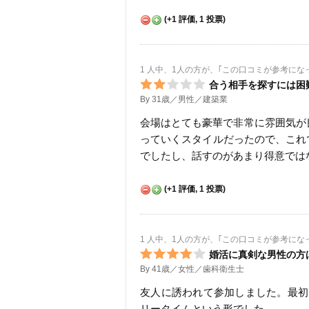
(
+1
評価,
1
投票)
1 人中、1人の方が、｢この口コミが参考にな
合う相手を探すには困
By 31歳／男性／建築業
会場はとても豪華で非常に雰囲気が
っていくスタイルだったので、これ
でしたし、話すのがあまり得意では
(
+1
評価,
1
投票)
1 人中、1人の方が、｢この口コミが参考にな
婚活に真剣な男性の方
By 41歳／女性／歯科衛生士
友人に誘われて参加しました。最初
リータイムという形でした。