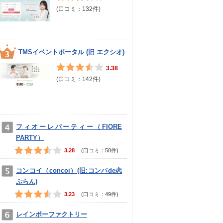
(口コミ：
132
件)
TMSイベントポータル (旧 エクシオ)
3.38
(口コミ：
142
件)
フィオーレパーティー（FIORE
PARTY）
3.28
(口コミ：
58
件)
コンコイ（concoi）(旧:コンパde恋
ぷらん)
3.23
(口コミ：
49
件)
レインボーファクトリー