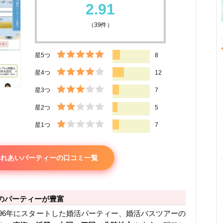
2.91
（
39
件）
星5つ
8
星4つ
12
星3つ
7
星2つ
5
星1つ
7
ふれあいパーティーの口コミ一覧
のパーティーが豊富
96年にスタートした婚活パーティー、婚活バスツアーの