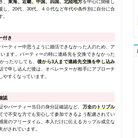
き、
東海、近畿、中国、四国、北陸地方
を中心に開催し
し、20代、30代、４０代など年代や条件別に自分に合
す。
ー付き
パーティー中思うように婚活できなかった人のため、ア
ています。パーティーの時に連絡先を交換できなかった
かったりしても、
後から3人まで連絡先交換を申し込み
話で申し込んだ後は、オペレーターが相手にアプローチ
しやすくなっています。
確認
証やパーティー当日の身分証確認など、
万全のトリプル
てで不安な方でも安心して参加できるよう配慮されてい
感覚のフリータイム、本人だけに伝えるカップル成立な
夫がされています。