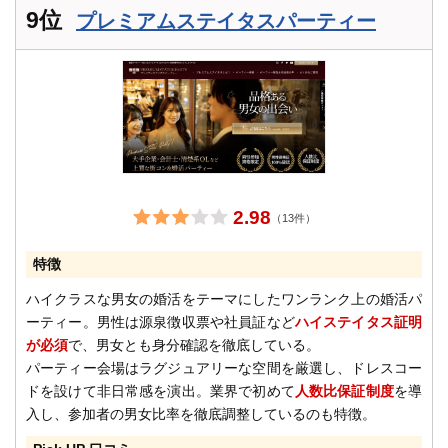
9位
プレミアムステイタスパーティー
2.98
（13件）
特徴
ハイクラスな男女の婚活をテーマにしたワンランク上の婚活パ
ーティー。男性は源泉徴収票や社員証など
ハイステイタス証明
が必須
で、男女とも身分確認を徹底している。
パーティー会場はラグジュアリーな空間を厳選し、ドレスコー
ドを設けて非日常感を演出。業界で初めて
人数比保証制度
を導
入し、参加者の男女比率を徹底調整しているのも特徴。