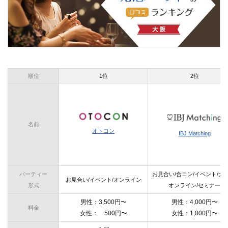
順位
1位
2位
名前
オトコン
IBJ Matching
パーティー
お見合い/合コン/イベント/大人
お見合い/イベント/オンライン
形式
オンライン/セミナー
男性：3,500円〜
男性：4,000円〜
料金
女性： 500円〜
女性：1,000円〜