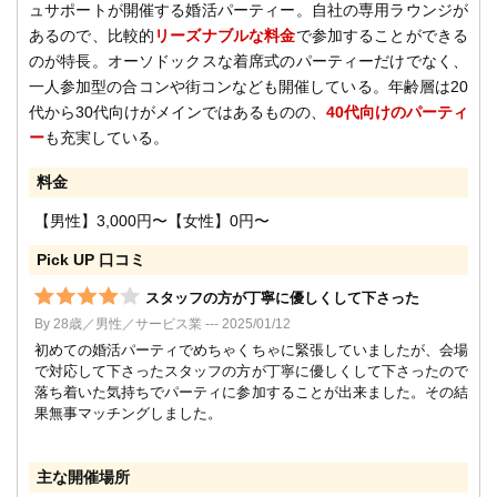
ュサポートが開催する婚活パーティー。自社の専用ラウンジが
あるので、比較的
リーズナブルな料金
で参加することができる
のが特長。オーソドックスな着席式のパーティーだけでなく、
一人参加型の合コンや街コンなども開催している。年齢層は20
代から30代向けがメインではあるものの、
40代向けのパーティ
ー
も充実している。
料金
【男性】3,000円〜【女性】0円〜
Pick UP 口コミ
スタッフの方が丁寧に優しくして下さった
By 28歳／男性／サービス業 --- 2025/01/12
初めての婚活パーティでめちゃくちゃに緊張していましたが、会場
で対応して下さったスタッフの方が丁寧に優しくして下さったので
落ち着いた気持ちでパーティに参加することが出来ました。その結
果無事マッチングしました。
主な開催場所