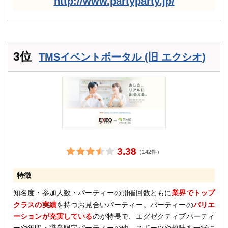
http://www.partyparty.jp/
3位
TMSイベントポータル (旧 エクシオ)
3.38
（142件）
特徴
知名度・参加人数・パーティーの開催回数ともに
業界でトップ
クラスの実績
を持つお見合いパーティー。パーティーの
バリエ
ーションが充実している
のが特長で、エグゼクティブパーティ
ーや年収・職業限定パーティーの他、スポーツや趣味を一緒に