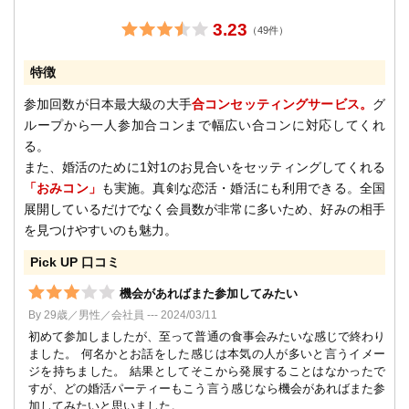
3.23
（49件）
特徴
参加回数が日本最大級の大手
合コンセッティングサービス。
グ
ループから一人参加合コンまで幅広い合コンに対応してくれ
る。
また、婚活のために1対1のお見合いをセッティングしてくれる
「おみコン」
も実施。真剣な恋活・婚活にも利用できる。全国
展開しているだけでなく会員数が非常に多いため、好みの相手
を見つけやすいのも魅力。
Pick UP 口コミ
機会があればまた参加してみたい
By 29歳／男性／会社員 --- 2024/03/11
初めて参加しましたが、至って普通の食事会みたいな感じで終わり
ました。 何名かとお話をした感じは本気の人が多いと言うイメー
ジを持ちました。 結果としてそこから発展することはなかったで
すが、どの婚活パーティーもこう言う感じなら機会があればまた参
加してみたいと思いました。