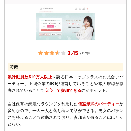
3.45
（132件）
特徴
累計動員数510万人以上
を誇る日本トップクラスのお見合いパ
ーティー。上場企業のIBJが運営していることや本人確認が徹
底されていることで
安心して参加できる
のがポイント。
自社保有の綺麗なラウンジを利用した
個室形式のパーティー
が
多めなので、一人一人と落ち着いて話ができる。男女のバラン
スを整えることも徹底されており、参加者が偏ることはほとん
どない。