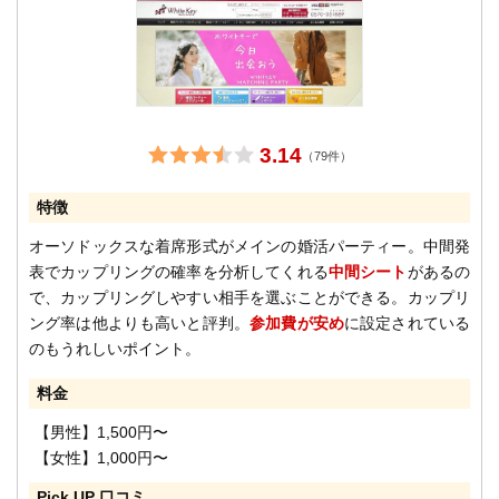
3.14
（79件）
特徴
オーソドックスな着席形式がメインの婚活パーティー。中間発
表でカップリングの確率を分析してくれる
中間シート
があるの
で、カップリングしやすい相手を選ぶことができる。カップリ
ング率は他よりも高いと評判。
参加費が安め
に設定されている
のもうれしいポイント。
料金
【男性】1,500円〜
【女性】1,000円〜
Pick UP 口コミ