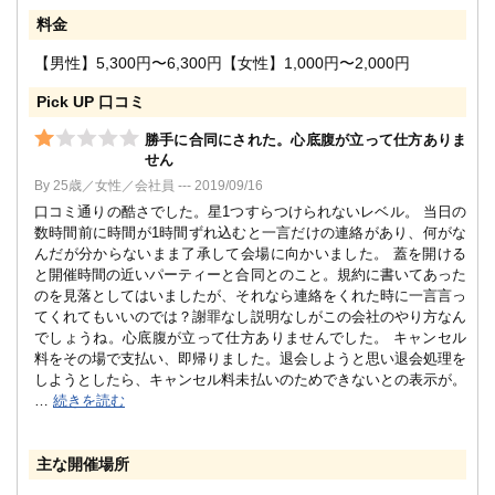
料金
【男性】5,300円〜6,300円【女性】1,000円〜2,000円
Pick UP 口コミ
勝手に合同にされた。心底腹が立って仕方ありま
せん
By 25歳／女性／会社員 --- 2019/09/16
口コミ通りの酷さでした。星1つすらつけられないレベル。 当日の
数時間前に時間が1時間ずれ込むと一言だけの連絡があり、何がな
んだが分からないまま了承して会場に向かいました。 蓋を開ける
と開催時間の近いパーティーと合同とのこと。規約に書いてあった
のを見落としてはいましたが、それなら連絡をくれた時に一言言っ
てくれてもいいのでは？謝罪なし説明なしがこの会社のやり方なん
でしょうね。心底腹が立って仕方ありませんでした。 キャンセル
料をその場で支払い、即帰りました。退会しようと思い退会処理を
しようとしたら、キャンセル料未払いのためできないとの表示が。
…
続きを読む
主な開催場所