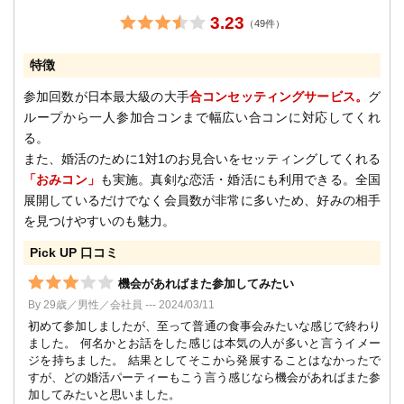
3.23
（49件）
特徴
参加回数が日本最大級の大手
合コンセッティングサービス。
グ
ループから一人参加合コンまで幅広い合コンに対応してくれ
る。
また、婚活のために1対1のお見合いをセッティングしてくれる
「おみコン」
も実施。真剣な恋活・婚活にも利用できる。全国
展開しているだけでなく会員数が非常に多いため、好みの相手
を見つけやすいのも魅力。
Pick UP 口コミ
機会があればまた参加してみたい
By 29歳／男性／会社員 --- 2024/03/11
初めて参加しましたが、至って普通の食事会みたいな感じで終わり
ました。 何名かとお話をした感じは本気の人が多いと言うイメー
ジを持ちました。 結果としてそこから発展することはなかったで
すが、どの婚活パーティーもこう言う感じなら機会があればまた参
加してみたいと思いました。