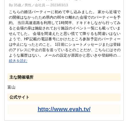
By 35歳／男性／会社員 --- 2023/03/13
こちらの婚活パーティーに初めて申し込みました。 家から近場で
の開催はなかったため県内の80キロ離れた会場でのパーティーを予
約。 当日高速道路を利用して1時間半、ドキドキしながら行ってみ
ると会場の扉は施錠されており施設のイベント一覧にも載っていま
せんでした。 会場を間違えたと思い慌てて降りるも間違いはない
ようで、HP記載の電話番号にかけたところ参加予定のパーティー
は中止になったとのこと。 1日前にショートメッセージまたは登録
のアドレスに中止の旨を送っているとのことだが、こちらにはその
ような履歴はない。 メールの設定が原因かと思いきや登録時の
…
続きを読む
主な開催場所
富山
公式サイト
http://www.evah.tv/