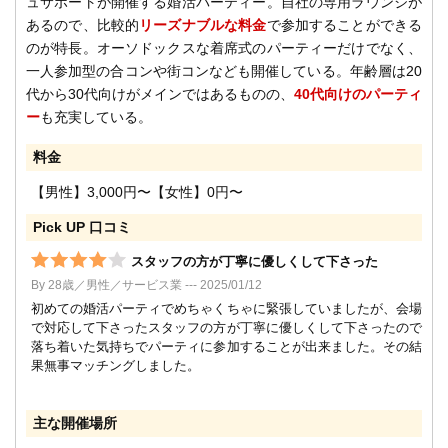
ュサポートが開催する婚活パーティー。自社の専用ラウンジが
あるので、比較的
リーズナブルな料金
で参加することができる
のが特長。オーソドックスな着席式のパーティーだけでなく、
一人参加型の合コンや街コンなども開催している。年齢層は20
代から30代向けがメインではあるものの、
40代向けのパーティ
ー
も充実している。
料金
【男性】3,000円〜【女性】0円〜
Pick UP 口コミ
スタッフの方が丁寧に優しくして下さった
By 28歳／男性／サービス業 --- 2025/01/12
初めての婚活パーティでめちゃくちゃに緊張していましたが、会場
で対応して下さったスタッフの方が丁寧に優しくして下さったので
落ち着いた気持ちでパーティに参加することが出来ました。その結
果無事マッチングしました。
主な開催場所