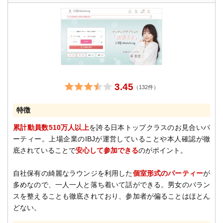
3.45
（132件）
特徴
累計動員数510万人以上
を誇る日本トップクラスのお見合いパ
ーティー。上場企業のIBJが運営していることや本人確認が徹
底されていることで
安心して参加できる
のがポイント。
自社保有の綺麗なラウンジを利用した
個室形式のパーティー
が
多めなので、一人一人と落ち着いて話ができる。男女のバラン
スを整えることも徹底されており、参加者が偏ることはほとん
どない。