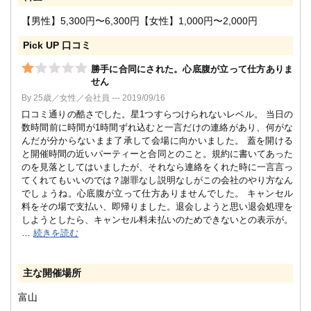
【男性】5,300円〜6,300円【女性】1,000円〜2,000円
Pick UP 口コミ
勝手に合同にされた。心底腹が立って仕方ありま
せん
By 25歳／女性／会社員 --- 2019/09/16
口コミ通りの酷さでした。星1つすらつけられないレベル。 当日の
数時間前に時間が1時間ずれ込むと一言だけの連絡があり、何がな
んだが分からないまま了承して会場に向かいました。 蓋を開ける
と開催時間の近いパーティーと合同とのこと。規約に書いてあった
のを見落としてはいましたが、それなら連絡をくれた時に一言言っ
てくれてもいいのでは？謝罪なし説明なしがこの会社のやり方なん
でしょうね。心底腹が立って仕方ありませんでした。 キャンセル
料をその場で支払い、即帰りました。退会しようと思い退会処理を
しようとしたら、キャンセル料未払いのためできないとの表示が。
…
続きを読む
主な開催場所
富山