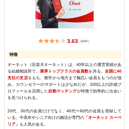
3.63
（94件）
特徴
オーネット（旧楽天オーネット）は、40年以上の運営実績があ
る結婚相談所で、
業界トップクラスの会員数
を誇る。
全国に40
支社の支店
をもち、都市から地方まで幅広い会員をもつのが強
み。カウンセラーのサポートは少なめだが、200以上の詳細プ
ロフィールを活用した
自動マッチング
が特徴で効率的に出会い
を見つけられる。
20代、30代の会員だけでなく、40代〜60代の会員も登録して
いる。中高年やシニア向けの婚活が専門の
「オーネット スーペ
リア」
も人気がある。