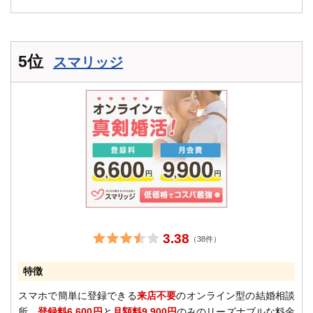
5位
スマリッジ
3.38
（38件）
特徴
スマホで簡単に登録できる
来店不要
のオンライン型の結婚相談
所。
登録料6,600円
と
月額料9,900円
のみのリーズナブルな料金