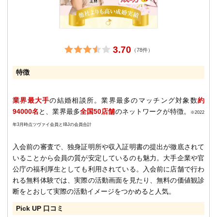
3.70
（78件）
特徴
業界最大手
の結婚相談所。業界最多のマッチング対象数
約
94000名
と、業界最多
全国50店舗
のネットワークが特徴。
※2022
年3月時点ツヴァイ会員とIBJの会員合計
入会前の審査で、独身証明所や収入証明書の提出が徹底されて
いることから会員の質が安定しているのも魅力。大手企業や官
公庁の福利厚生としても利用されている。入会前に店舗で行わ
れる無料体験では、実際の活動画面を見たり、無料の価値観診
断をとおして実際の活動イメージをつかめると人気。
Pick UP 口コミ