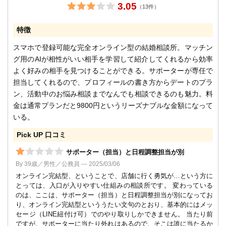
3.05
（13件）
特徴
スマホで登録可能な完全オンライン型の結婚相談所。マッチン
グ用のAIが相性がいい相手を学習して紹介してくれるから効率
よく好みの相手を見つけることができる。サポーターが専任で
担当してくれるので、プロフィールの書き方からデートのプラ
ン、活動中のお悩み相談までなんでも相談できるのも魅力。料
金は通常プランだと9800円というリーズナブルな金額になって
いる。
Pick UP 口コミ
サポーター（担当）と日程調整担当が別
By 39歳／男性／公務員 --- 2025/03/06
オンライン完結型、ということで、店舗に行く勇気が…という方に
とっては、入口が入りやすい仕組みの相談所です。 変わっている
のは、ここは、サポーター（担当）と日程調整担当が別になってお
り、オンライン完結型といううたい文句のとおり、基本的にはメッ
セージ（LINE紐付け可）でのやり取りしかできません。 当たり前
ですが、サポーターに当たり外れはあるので、そこは誰に当たるか