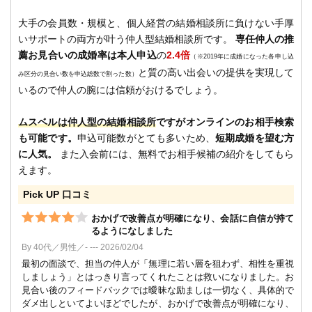
大手の会員数・規模と、個人経営の結婚相談所に負けない手厚
いサポートの両方が叶う仲人型結婚相談所です。
専任仲人の推
薦お見合いの成婚率は本人申込
の
2.4倍
（※2019年に成婚になった各申し込
と質の高い出会いの提供を実現して
み区分の見合い数を申込総数で割った数）
いるので仲人の腕には信頼がおけるでしょう。
ムスベルは仲人型の結婚相談所
ですがオンラインのお相手検索
も可能です。
申込可能数がとても多いため、
短期成婚を望む方
に人気。
また入会前には、無料でお相手候補の紹介をしてもら
えます。
Pick UP 口コミ
おかげで改善点が明確になり、会話に自信が持て
るようになしました
By 40代／男性／- --- 2026/02/04
最初の面談で、担当の仲人が「無理に若い層を狙わず、相性を重視
しましょう」とはっきり言ってくれたことは救いになりました。お
見合い後のフィードバックでは曖昧な励ましは一切なく、具体的で
ダメ出しといてよいほどでしたが、おかげで改善点が明確になり、