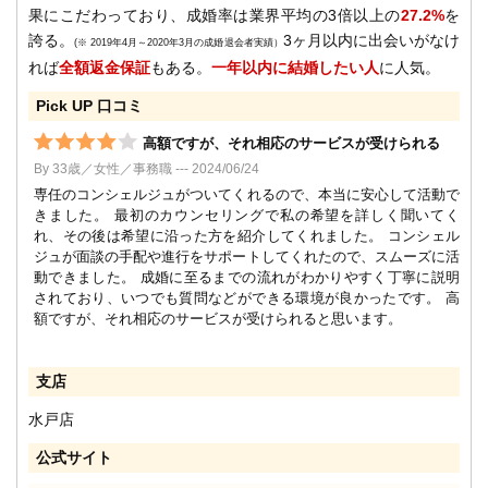
果にこだわっており、成婚率は業界平均の3倍以上の
27.2%
を
誇る。
3ヶ月以内に出会いがなけ
(※ 2019年4月～2020年3月の成婚退会者実績）
れば
全額返金保証
もある。
一年以内に結婚したい人
に人気。
Pick UP 口コミ
高額ですが、それ相応のサービスが受けられる
By 33歳／女性／事務職 --- 2024/06/24
専任のコンシェルジュがついてくれるので、本当に安心して活動で
きました。 最初のカウンセリングで私の希望を詳しく聞いてく
れ、その後は希望に沿った方を紹介してくれました。 コンシェル
ジュが面談の手配や進行をサポートしてくれたので、スムーズに活
動できました。 成婚に至るまでの流れがわかりやすく丁寧に説明
されており、いつでも質問などができる環境が良かったです。 高
額ですが、それ相応のサービスが受けられると思います。
支店
水戸店
公式サイト