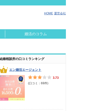
HOME
運営会社
婚活のコラム
結婚相談所の口コミランキング
エン婚活エージェント
3.73
(口コミ：
69
件)