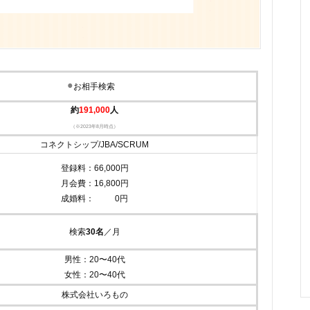
⚫︎
お相手検索
・・・
約
191,000
人
（※2023年8月時点）
コネクトシップ/JBA/SCRUM
登録料：66,000円
月会費：16,800円
成婚料： 0円
検索
30名
／月
男性：20〜40代
女性：20〜40代
株式会社いろもの