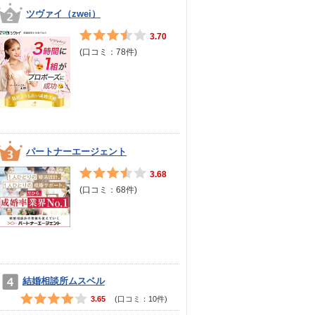
ツヴァイ（zwei）
3.70
(口コミ：
78
件)
パートナーエージェント
3.68
(口コミ：
68
件)
結婚相談所ムスベル
3.65
(口コミ：
10
件)