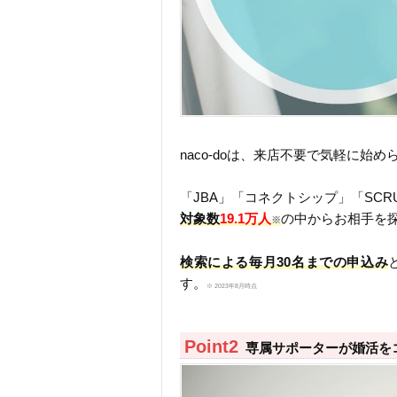
naco-doは、来店不要で気軽に始め
「JBA」「コネクトシップ」「SC
対象数
19.1万人
の中からお相手を
※
検索による毎月30名までの申込み
す。
※ 2023年8月時点
専属サポーターが婚活を