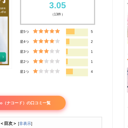
3.05
（
13
件）
星5つ
5
星4つ
2
星3つ
1
星2つ
1
星1つ
4
-do（ナコード）の口コミ一覧
＜目次＞
[
非表示
]