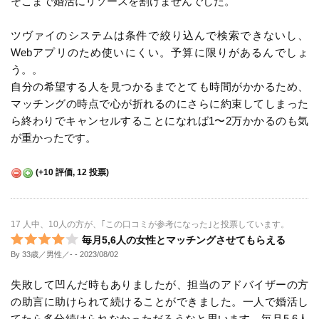
そこまで婚活にリソースを割けませんでした。
ツヴァイのシステムは条件で絞り込んで検索できないし、
Webアプリのため使いにくい。予算に限りがあるんでしょ
う。。
自分の希望する人を見つかるまでとても時間がかかるため、
マッチングの時点で心が折れるのにさらに約束してしまった
ら終わりでキャンセルすることになれば1〜2万かかるのも気
が重かったです。
(
+10
評価,
12
投票)
17 人中、10人の方が、｢この口コミが参考になった｣と投票しています。
毎月5,6人の女性とマッチングさせてもらえる
By 33歳／男性／-
- 2023/08/02
失敗して凹んだ時もありましたが、担当のアドバイザーの方
の助言に助けられて続けることができました。一人で婚活し
てたら多分続けられなかっただろうなと思います。毎月5.6人