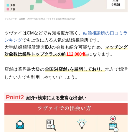
※会員データ・店舗数：2024年7月末日時点（ツヴァイ会員とIBJの会員合計）
ツヴァイはCMなどでも知名度が高く、
結婚相談所の口コミラ
ンキング
でも上位に入る人気の結婚相談所です。
大手結婚相談所連盟IBJの会員も紹介可能なため、
マッチング
対象数は業界トップクラスの約
112,000名
になります。
※
店舗は業界最大級の
全国54店舗
を展開しており、
地方で婚活
※
したい方でも利用しやすいでしょう。
紹介+検索による豊富な出会い