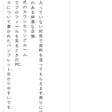
式
中
ス
で
の
入
の
身
に
プ
あ
っ
カ
は、
つ
ロ
る
て
ウ
サ
い
フ
綺
い
ン
ー
て
ィ
麗
な
セ
ビ
書
ー
な
い
リ
ス
か
ル
店
封
ン
案
れ
を
舗。
筒
グ
内
た
見
で
ル
パ
パ
る
資
ー
ン
ン
と
料
ム。
フ
フ
き
を
レ
レ
の
送
ッ
ッ
PC。
っ
ト、
ト。
て
季
分
も
節
か
ら
の
り
え
キ
や
ま
ャ
す
す。
ン
い
周
ペ
で
り
ー
す。
に
ン
は