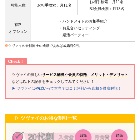
お相手検索：月11名
可能人数
お相手検索：月11名
IBJ会員検索：月13名
・ハンドメイドのお相手紹介
有料
・お見合いセッティング
・・
オプション
・婚活パーティー
・・・・・
※
ツヴァイの会員同士の成婚であれば成婚料0円。
Check！
ツヴァイの詳しい
サービス解説
や
会員の特徴
、
メリット・デメリット
などは以下の記事をチェックしてみてください！
▶︎ ツヴァイは
やばい
って本当？口コミ評判から真相を徹底解説！
▷ ツヴァイのお得な割引一覧