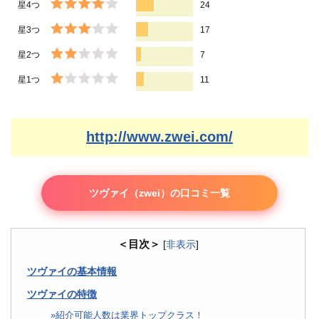
星4つ
24
星3つ
17
星2つ
7
星1つ
11
http://www.zwei.com/
ツヴァイ（zwei）の口コミ一覧
＜目次＞
[
非表示
]
ツヴァイの基本情報
ツヴァイの特徴
紹介可能人数は業界トップクラス！