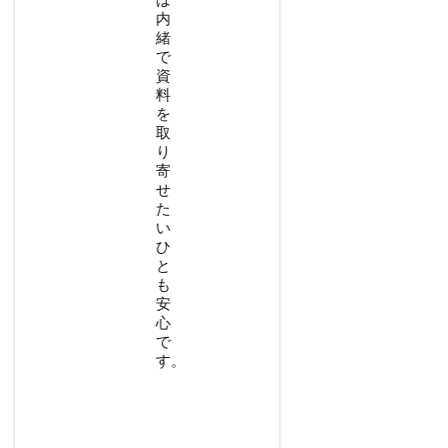
チ
内
ラ
緒
シ、
で
最
資
寄
料
り
を
の
取
支
り
店
寄
の
せ
地
た
図、
い
担
ひ
当
と
者
も
か
安
ら
心
の
で
メ
す。
ッ
セ
ー
ジ、