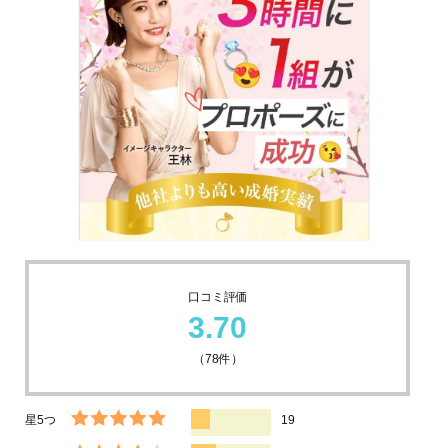
口コミ評価
3.70
（
78
件）
星5つ
19