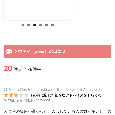
で
す。
ツヴァイ（zwei）の口コミ
20
件／全78件中
12 人中、10人の方が、｢この口コミが参考になった｣と投票しています。
その時に応じた細かなアドバイスをもらえる
By 27歳／女性／会社員
- 2025/03/07
入会時の費用が高かった。入会している人の数が多いし、男