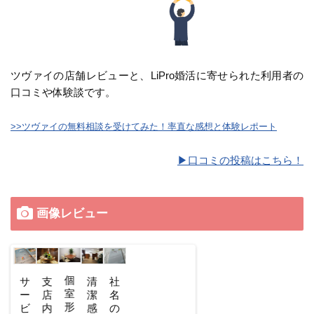
ツヴァイの店舗レビューと、LiPro婚活に寄せられた利用者の
口コミや体験談です。
>>ツヴァイの無料相談を受けてみた！率直な感想と体験レポート
▶︎口コミの投稿はこちら！
画像レビュー
個
資
サ
支
清
社
室
料
ー
店
潔
名
形
の
ビ
内
感
の