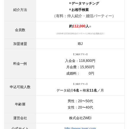
⚫︎
データマッチング
紹介方法
⚫︎
お相手検索
・・・
（有料：仲人紹介・婚活パーティー）
約
112,000
人
※
会員数
（2025年12月末日時点のツヴァイとIBJの会員数合計）
加盟連盟
IBJ
【ご紹介プラン】
入会金：118,800円
料金一例
月会費：15,950円
成婚料： 0円
【ご紹介プラン】
申込可能人数
データ紹介
6名
＋検索
11名
／月
男性：20〜50代
年齢層
女性：20〜40代
運営会社
株式会社ZWEI
公式サイト
http://www.zwei.com