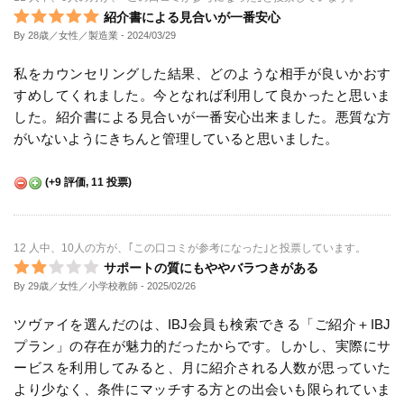
紹介書による見合いが一番安心
By 28歳／女性／製造業
- 2024/03/29
私をカウンセリングした結果、どのような相手が良いかおす
すめしてくれました。今となれば利用して良かったと思いま
した。紹介書による見合いが一番安心出来ました。悪質な方
がいないようにきちんと管理していると思いました。
(
+9
評価,
11
投票)
12 人中、10人の方が、｢この口コミが参考になった｣と投票しています。
サポートの質にもややバラつきがある
By 29歳／女性／小学校教師
- 2025/02/26
ツヴァイを選んだのは、IBJ会員も検索できる「ご紹介＋IBJ
プラン」の存在が魅力的だったからです。しかし、実際にサ
ービスを利用してみると、月に紹介される人数が思っていた
より少なく、条件にマッチする方との出会いも限られていま