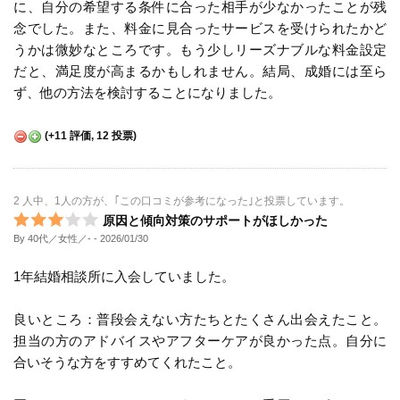
に、自分の希望する条件に合った相手が少なかったことが残
念でした。また、料金に見合ったサービスを受けられたかど
うかは微妙なところです。もう少しリーズナブルな料金設定
だと、満足度が高まるかもしれません。結局、成婚には至ら
ず、他の方法を検討することになりました。
(
+11
評価,
12
投票)
2 人中、1人の方が、｢この口コミが参考になった｣と投票しています。
原因と傾向対策のサポートがほしかった
By 40代／女性／-
- 2026/01/30
1年結婚相談所に入会していました。
良いところ：普段会えない方たちとたくさん出会えたこと。
担当の方のアドバイスやアフターケアが良かった点。自分に
合いそうな方をすすめてくれたこと。