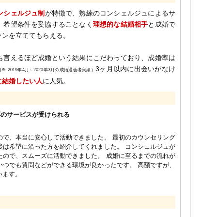
ンシェルジュ制
が特徴で、熟練のコンシェルジュによるサ
。希望条件を妥協することなく
理想的な結婚相手
と成婚で
ランを立ててもらえる。
も言えるほど成婚という結果にこだわっており、成婚率は
。
3ヶ月以内に出会いがなけ
(※ 2019年4月～2020年3月の成婚退会者実績）
に結婚したい人
に人気。
応のサービスが受けられる
ので、本当に安心して活動できました。 最初のカウンセリング
後は希望に沿った方を紹介してくれました。 コンシェルジュが
たので、スムーズに活動できました。 成婚に至るまでの流れが
いつでも質問などができる環境が良かったです。 高額ですが、
います。