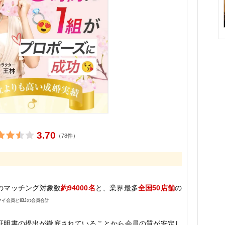
3.70
（78件）
のマッチング対象数
約94000名
と、業界最多
全国50店舗
の
ァイ会員とIBJの会員合計
証明書の提出が徹底されていることから会員の質が安定し