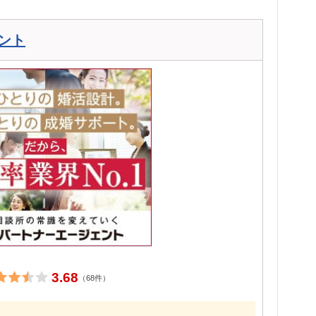
ント
3.68
（68件）