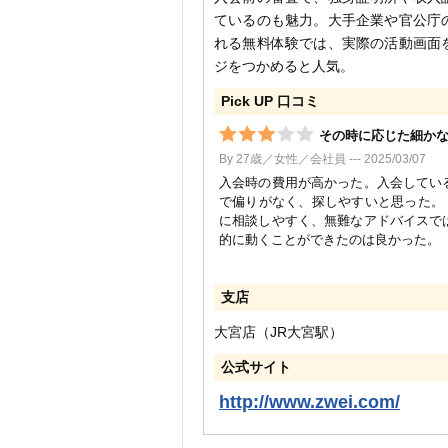
ているのも魅力。大手企業や官公庁
れる無料体験では、実際の活動画面
ジをつかめると人気。
Pick UP 口コミ
その時に応じた細か
By 27歳／女性／会社員 --- 2025/03/07
入会時の費用が高かった。入会してい
で偏りがなく、探しやすいと思った。
に相談しやすく、無難なアドバイスで
的に動くことができたのは良かった。
支店
大宮店（JR大宮駅）
公式サイト
http://www.zwei.com/