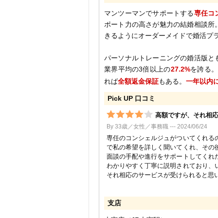
マンツーマンでサポートする
専任コ
ポート力の高さが魅力の結婚相談所
きるようにオーダーメイドで婚活プ
パーソナルトレーニングの婚活版と
業界平均の3倍以上の
27.2%
を誇る
れば
全額返金保証
もある。
一年以内
Pick UP 口コミ
高額ですが、それ相
By 33歳／女性／事務職 --- 2024/06/24
専任のコンシェルジュがついてくれる
で私の希望を詳しく聞いてくれ、その
面談の手配や進行をサポートしてくれ
わかりやすく丁寧に説明されており、
それ相応のサービスが受けられると思
支店