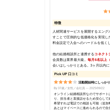
特徴
人材関連サービスを展開するエング
すことで圧倒的な低価格化を実現し
料金設定で入会へのハードルを低く
他の結婚相談所と連携する
コネクト
会員数は業界最大級。
毎月6名以上
会いはしっかりとある。3ヶ月以内
Pick UP 口コミ
活動開始時にしっか
By 37歳／女性／会社員 --- 2025/09/22
オンライン結婚相談所なのでサポート
り、担当者と直接話せるため安心して
希望すれば電話での相談も可能（追加
あとはマイペースに進められるので自