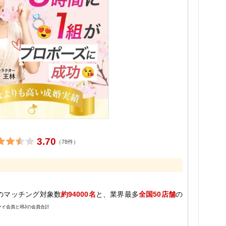
3.70
（78件）
のマッチング対象数
約94000名
と、業界最多
全国50店舗
の
ァイ会員とIBJの会員合計