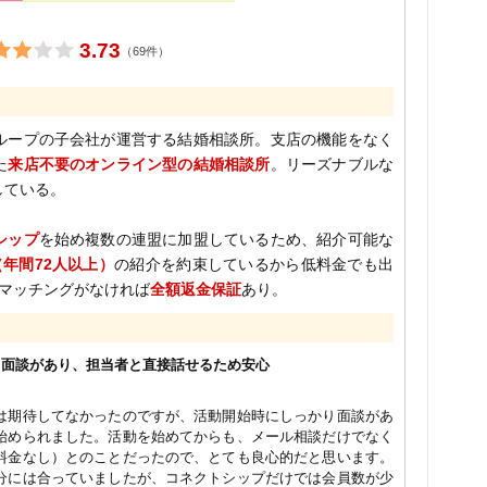
3.73
（69件）
ループの子会社が運営する結婚相談所。支店の機能をなく
た
来店不要のオンライン型の結婚相談所
。リーズナブルな
している。
シップ
を始め複数の連盟に加盟しているため、紹介可能な
（年間72人以上）
の紹介を約束しているから低料金でも出
にマッチングがなければ
全額返金保証
あり。
り面談があり、担当者と直接話せるため安心
は期待してなかったのですが、活動開始時にしっかり面談があ
始められました。活動を始めてからも、メール相談だけでなく
料金なし）とのことだったので、とても良心的だと思います。
分には合っていましたが、コネクトシップだけでは会員数が少