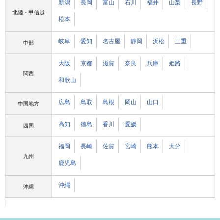
新潟
長岡
富山
石川
福井
山梨
長野
北陸・甲信越
松本
岐阜
愛知
名古屋
静岡
浜松
三重
中部
大阪
京都
滋賀
奈良
兵庫
姫路
関西
和歌山
広島
鳥取
島根
岡山
山口
中国地方
高知
徳島
香川
愛媛
四国
福岡
長崎
佐賀
宮崎
熊本
大分
九州
鹿児島
沖縄
沖縄