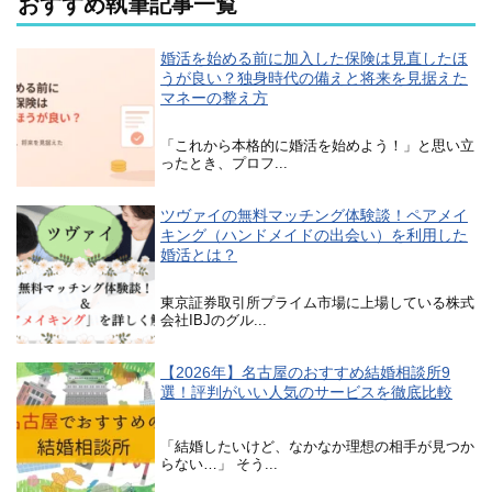
おすすめ執筆記事一覧
婚活を始める前に加入した保険は見直したほ
うが良い？独身時代の備えと将来を見据えた
マネーの整え方
「これから本格的に婚活を始めよう！」と思い立
ったとき、プロフ...
ツヴァイの無料マッチング体験談！ペアメイ
キング（ハンドメイドの出会い）を利用した
婚活とは？
東京証券取引所プライム市場に上場している株式
会社IBJのグル...
【2026年】名古屋のおすすめ結婚相談所9
選！評判がいい人気のサービスを徹底比較
「結婚したいけど、なかなか理想の相手が見つか
らない…」 そう...