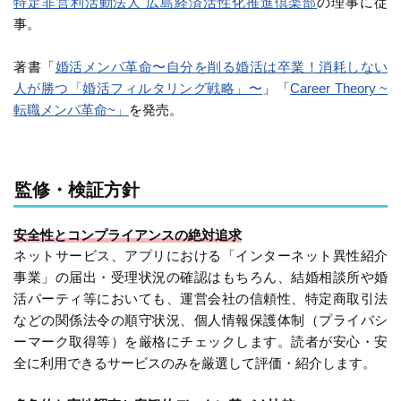
特定非営利活動法人 広島経済活性化推進倶楽部
の理事に従
事。
著書「
婚活メンパ革命〜自分を削る婚活は卒業！消耗しない
人が勝つ「婚活フィルタリング戦略」〜
」「
Career Theory ~
転職メンパ革命~」
を発売。
監修・検証方針
安全性とコンプライアンスの絶対追求
ネットサービス、アプリにおける「インターネット異性紹介
事業」の届出・受理状況の確認はもちろん、結婚相談所や婚
活パーティ等においても、運営会社の信頼性、特定商取引法
などの関係法令の順守状況、個人情報保護体制（プライバシ
ーマーク取得等）を厳格にチェックします。読者が安心・安
全に利用できるサービスのみを厳選して評価・紹介します。