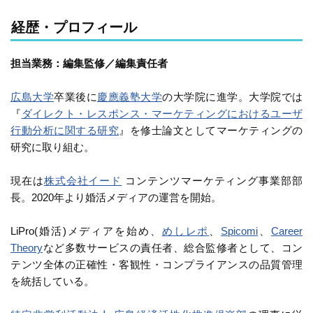
経歴・プロフィール
担当業務：編集監修／編集責任者
広島大学
卒業後に
慶應義塾大学
の大学院に進学。大学院では
『
ダイレクト・レスポンス・マーケティングにおけるユーザ
行動分析に関する研究
』を修士論文としてマーケティングの
研究に取り組む。
現在は
株式会社イード
コンテンツマーケティング事業部部
長。2020年より婚活メディアの運営を開始。
LiPro(婚活)メディアを始め、
めしレポ
、
Spicomi
、
Career
Theory
など多数サービスの責任者、総合監修者として、コン
テンツ全体の正確性・客観性・コンプライアンスの品質管理
を統括している。