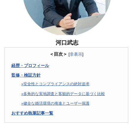
河口武志
＜目次＞
[
非表示
]
経歴・プロフィール
監修・検証方針
安全性とコンプライアンスの絶対追求
多角的な実地調査と客観的データに基づく比較
健全な婚活環境の推進とユーザー保護
おすすめ執筆記事一覧