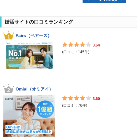
婚活サイトの口コミランキング
Pairs（ペアーズ）
3.64
(口コミ：
145
件)
Omiai（オミアイ）
3.60
(口コミ：
76
件)