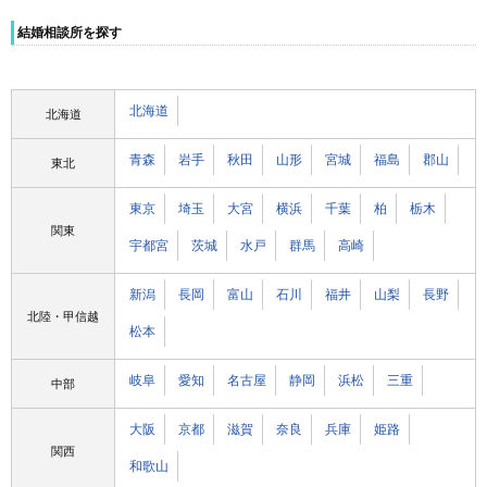
結婚相談所を探す
北海道
北海道
青森
岩手
秋田
山形
宮城
福島
郡山
東北
東京
埼玉
大宮
横浜
千葉
柏
栃木
関東
宇都宮
茨城
水戸
群馬
高崎
新潟
長岡
富山
石川
福井
山梨
長野
北陸・甲信越
松本
岐阜
愛知
名古屋
静岡
浜松
三重
中部
大阪
京都
滋賀
奈良
兵庫
姫路
関西
和歌山