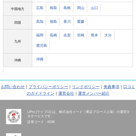
広島
鳥取
島根
岡山
山口
中国地方
高知
徳島
香川
愛媛
四国
福岡
長崎
佐賀
宮崎
熊本
大分
九州
鹿児島
沖縄
沖縄
お問い合わせ
｜
プライバシーポリシー
｜
リンクポリシー
｜
免責事項
｜
口コミ
のガイドライン
｜
運営会社
｜
運営メンバー紹介
LiPro [ライプロ] は、株式会社イード（東証グロース上場）の運営す
るサービスです。
証券コード：6038