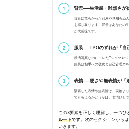
視点1：
背景──生活感・雑然さが
背景に散らかった部屋や見知らぬ
を感じ取ります。背景はあなたの
が大前提です。
視点2：
服装──TPOのずれが「
婚活写真なのにヨレたTシャツや
服装は相手への敬意と自己管理力
視点3：
表情──硬さや無表情が「
緊張した表情や無表情は、実物よ
てもらえるかどうかは、表情ひと
この3要素を正しく理解し、一つひ
ルート
です。次のセクションからは
いきます。