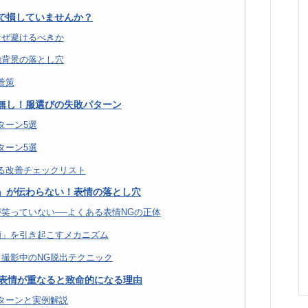
で損していませんか？
なぜ避けるべきか
地背景の落とし穴
善策
無し！服選びの失敗パターン
ターン5選
ターン5選
る改善チェックリスト
」が伝わらない！表情の落とし穴
笑っていない──よくある表情NGの正体
顔」を引き起こすメカニズム
撮影中のNG脱出テクニック
×表情が重なると致命的になる理由
ターンと実例解説