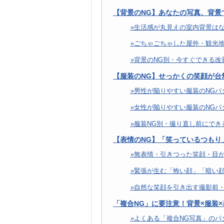
【背景のNG】あなたの写真、背景
生活感が丸見えの室内背景は
ごちゃごちゃした屋外・観光
背景のNG別・今すぐできる改
【服装のNG】せっかくの笑顔が台
男性が陥りやすい服装のNGパ
女性が陥りやすい服装のNGパ
服装NG別・撮り直し前にでき
【表情のNG】「笑っているつもり
無表情・引きつった笑顔・目が
緊張が生む「怖い顔」「暗い
自然な笑顔を引き出す撮影前・
「複合NG」に要注意！背景×服装
よくある「複合NG写真」のパ