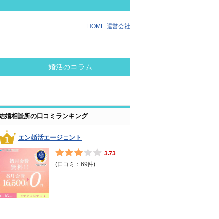
HOME
運営会社
婚活のコラム
結婚相談所の口コミランキング
エン婚活エージェント
3.73
(口コミ：
69
件)