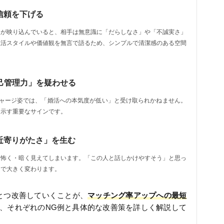
信頼を下げる
人が映り込んでいると、相手は無意識に「だらしなさ」や「不誠実さ」
生活スタイルや価値観を無言で語るため、シンプルで清潔感のある空間
自己管理力」を疑わせる
ジャージ姿では、「婚活への本気度が低い」と受け取られかねません。
を示す重要なサインです。
近寄りがたさ」を生む
り怖く・暗く見えてしまいます。「この人と話しかけやすそう」と思っ
つで大きく変わります。
とつ改善していくことが、
マッチング率アップへの最短
、それぞれのNG例と具体的な改善策を詳しく解説して