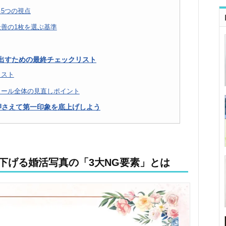
5つの視点
善の1枚を選ぶ基準
出すための最終チェックリスト
リスト
ィール全体の見直しポイント
押さえて第一印象を底上げしよう
下げる婚活写真の「3大NG要素」とは