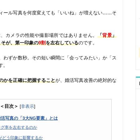
ィール写真を何度変えても「いいね」が増えない……そ
は、カメラの性能や撮影場所ではありません。
「
背景
」
こそが、第一印象の
9割
を左右している
のです。
、わずか数秒。その短い瞬間に「会ってみたい」か「ス
す。
のかを正確に把握すること
が、婚活写真改善の絶対的な
＜目次＞
[
非表示
]
活写真の「3大NG要素」とは
ング率を左右するのか
がどう印象に影響するか