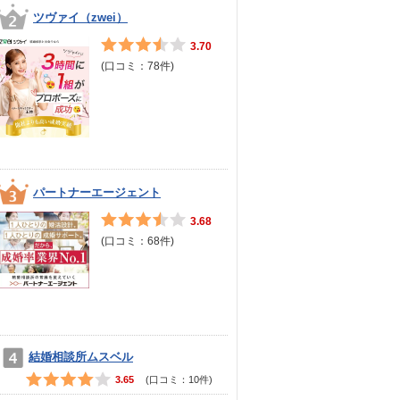
ツヴァイ（zwei）
3.70
(口コミ：
78
件)
パートナーエージェント
3.68
(口コミ：
68
件)
結婚相談所ムスベル
3.65
(口コミ：
10
件)