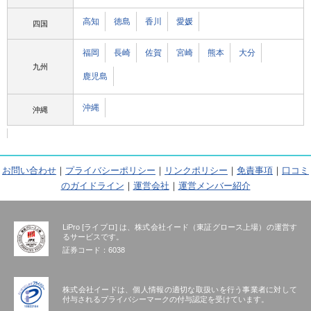
高知
徳島
香川
愛媛
四国
福岡
長崎
佐賀
宮崎
熊本
大分
九州
鹿児島
沖縄
沖縄
お問い合わせ
｜
プライバシーポリシー
｜
リンクポリシー
｜
免責事項
｜
口コミ
のガイドライン
｜
運営会社
｜
運営メンバー紹介
LiPro [ライプロ] は、株式会社イード（東証グロース上場）の運営す
るサービスです。
証券コード：6038
株式会社イードは、個人情報の適切な取扱いを行う事業者に対して
付与されるプライバシーマークの付与認定を受けています。