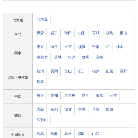
北海道
北海道
青森
岩手
秋田
山形
宮城
福島
郡山
東北
東京
埼玉
大宮
横浜
千葉
柏
栃木
関東
宇都宮
茨城
水戸
群馬
高崎
新潟
長岡
富山
石川
福井
山梨
長野
北陸・甲信越
松本
岐阜
愛知
名古屋
静岡
浜松
三重
中部
大阪
京都
滋賀
奈良
兵庫
姫路
関西
和歌山
広島
鳥取
島根
岡山
山口
中国地方