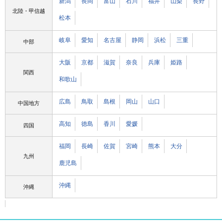
新潟
長岡
富山
石川
福井
山梨
長野
北陸・甲信越
松本
岐阜
愛知
名古屋
静岡
浜松
三重
中部
大阪
京都
滋賀
奈良
兵庫
姫路
関西
和歌山
広島
鳥取
島根
岡山
山口
中国地方
高知
徳島
香川
愛媛
四国
福岡
長崎
佐賀
宮崎
熊本
大分
九州
鹿児島
沖縄
沖縄