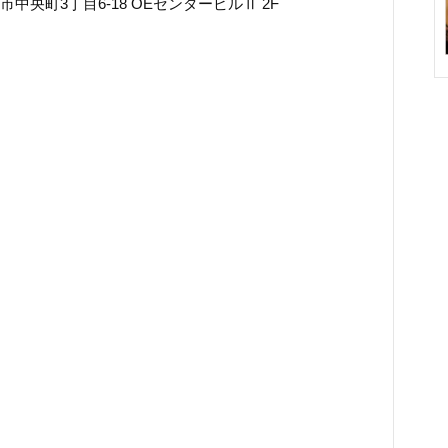
市中央町3丁目6-18 OEセンタービルⅡ 2F