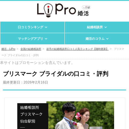
口コミランキング
結婚相談所
マッチングアプリ
婚活のコラム
婚活 - LiPro
全国の結婚相談所
岩手の結婚相談所口コミ人気ランキング【随時更新】
ブリスマ
ーク ブライダルの口コミ・評判
本サイトはプロモーションを含んでいます。
ブリスマーク ブライダルの口コミ・評判
最終更新日：
2026年2月16日