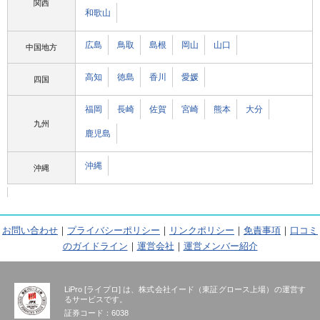
関西
和歌山
広島
鳥取
島根
岡山
山口
中国地方
高知
徳島
香川
愛媛
四国
福岡
長崎
佐賀
宮崎
熊本
大分
九州
鹿児島
沖縄
沖縄
お問い合わせ
｜
プライバシーポリシー
｜
リンクポリシー
｜
免責事項
｜
口コミ
のガイドライン
｜
運営会社
｜
運営メンバー紹介
LiPro [ライプロ] は、株式会社イード（東証グロース上場）の運営す
るサービスです。
証券コード：6038