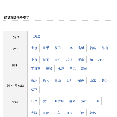
結婚相談所を探す
北海道
北海道
青森
岩手
秋田
山形
宮城
福島
郡山
東北
東京
埼玉
大宮
横浜
千葉
柏
栃木
関東
宇都宮
茨城
水戸
群馬
高崎
新潟
長岡
富山
石川
福井
山梨
長野
北陸・甲信越
松本
岐阜
愛知
名古屋
静岡
浜松
三重
中部
大阪
京都
滋賀
奈良
兵庫
姫路