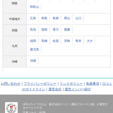
関西
和歌山
広島
鳥取
島根
岡山
山口
中国地方
高知
徳島
香川
愛媛
四国
福岡
長崎
佐賀
宮崎
熊本
大分
九州
鹿児島
沖縄
沖縄
お問い合わせ
｜
プライバシーポリシー
｜
リンクポリシー
｜
免責事項
｜
口コミ
のガイドライン
｜
運営会社
｜
運営メンバー紹介
LiPro [ライプロ] は、株式会社イード（東証グロース上場）の運営す
るサービスです。
証券コード：6038