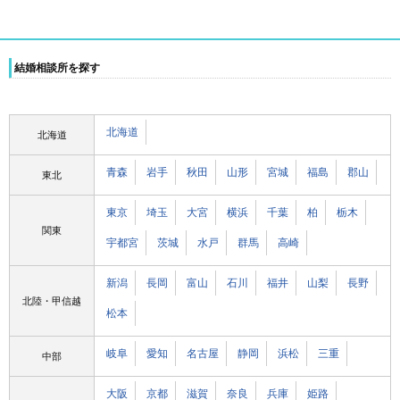
結婚相談所を探す
北海道
北海道
青森
岩手
秋田
山形
宮城
福島
郡山
東北
東京
埼玉
大宮
横浜
千葉
柏
栃木
関東
宇都宮
茨城
水戸
群馬
高崎
新潟
長岡
富山
石川
福井
山梨
長野
北陸・甲信越
松本
岐阜
愛知
名古屋
静岡
浜松
三重
中部
大阪
京都
滋賀
奈良
兵庫
姫路