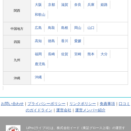
大阪
京都
滋賀
奈良
兵庫
姫路
関西
和歌山
広島
鳥取
島根
岡山
山口
中国地方
高知
徳島
香川
愛媛
四国
福岡
長崎
佐賀
宮崎
熊本
大分
九州
鹿児島
沖縄
沖縄
お問い合わせ
｜
プライバシーポリシー
｜
リンクポリシー
｜
免責事項
｜
口コミ
のガイドライン
｜
運営会社
｜
運営メンバー紹介
LiPro [ライプロ] は、株式会社イード（東証グロース上場）の運営す