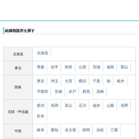
結婚相談所を探す
北海道
北海道
青森
岩手
秋田
山形
宮城
福島
郡山
東北
東京
埼玉
大宮
横浜
千葉
柏
栃木
関東
宇都宮
茨城
水戸
群馬
高崎
新潟
長岡
富山
石川
福井
山梨
長野
北陸・甲信越
松本
岐阜
愛知
名古屋
静岡
浜松
三重
中部