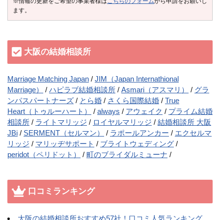
※情報の更新をご希望の事業者様は
こちらのフォーム
から申請をお願いし
ます。
大阪の結婚相談所
Marriage Matching Japan
JIM（Japan Internathional
Marriage）
ハピラブ結婚相談所
Asmari（アスマリ）
グラ
ンパスパートナーズ
とら婚
さくら国際結婚
True
Heart（トゥルーハート）
always
アウェイク
プライム結婚
相談所
ライトマリッジ
ロイヤルマリッジ
結婚相談所 大阪
JBi
SERMENT（セルマン）
ラポールアンカー
エクセルマ
リッジ
マリッヂサポート
ブライトウェディング
peridot（ペリドット）
町のブライダルミューナ
口コミランキング
大阪の結婚相談所おすすめ57社！口コミ人気ランキング