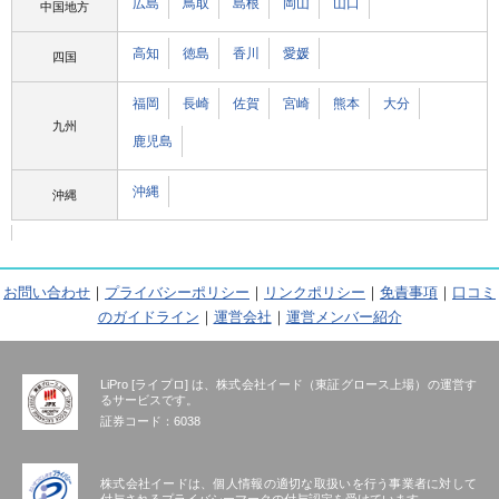
広島
鳥取
島根
岡山
山口
中国地方
高知
徳島
香川
愛媛
四国
福岡
長崎
佐賀
宮崎
熊本
大分
九州
鹿児島
沖縄
沖縄
お問い合わせ
｜
プライバシーポリシー
｜
リンクポリシー
｜
免責事項
｜
口コミ
のガイドライン
｜
運営会社
｜
運営メンバー紹介
LiPro [ライプロ] は、株式会社イード（東証グロース上場）の運営す
るサービスです。
証券コード：6038
株式会社イードは、個人情報の適切な取扱いを行う事業者に対して