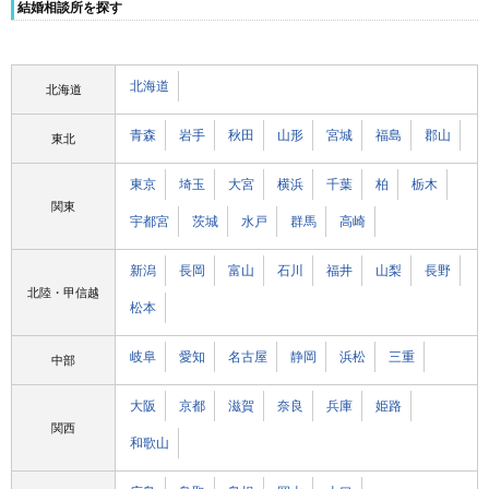
結婚相談所を探す
北海道
北海道
青森
岩手
秋田
山形
宮城
福島
郡山
東北
東京
埼玉
大宮
横浜
千葉
柏
栃木
関東
宇都宮
茨城
水戸
群馬
高崎
新潟
長岡
富山
石川
福井
山梨
長野
北陸・甲信越
松本
岐阜
愛知
名古屋
静岡
浜松
三重
中部
大阪
京都
滋賀
奈良
兵庫
姫路
関西
和歌山