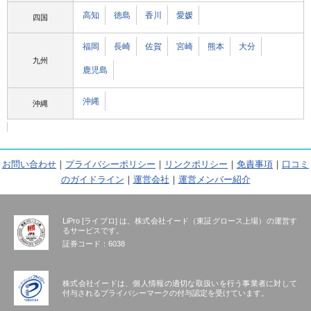
高知
徳島
香川
愛媛
四国
福岡
長崎
佐賀
宮崎
熊本
大分
九州
鹿児島
沖縄
沖縄
お問い合わせ
｜
プライバシーポリシー
｜
リンクポリシー
｜
免責事項
｜
口コミ
のガイドライン
｜
運営会社
｜
運営メンバー紹介
LiPro [ライプロ] は、株式会社イード（東証グロース上場）の運営す
るサービスです。
証券コード：6038
株式会社イードは、個人情報の適切な取扱いを行う事業者に対して
付与されるプライバシーマークの付与認定を受けています。