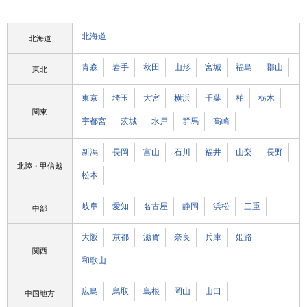
北海道
北海道
青森
岩手
秋田
山形
宮城
福島
郡山
東北
東京
埼玉
大宮
横浜
千葉
柏
栃木
関東
宇都宮
茨城
水戸
群馬
高崎
新潟
長岡
富山
石川
福井
山梨
長野
北陸・甲信越
松本
岐阜
愛知
名古屋
静岡
浜松
三重
中部
大阪
京都
滋賀
奈良
兵庫
姫路
関西
和歌山
広島
鳥取
島根
岡山
山口
中国地方