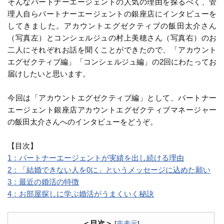
そんなパートナーエージェントの人気の理由を探るべく、管
理人自らパートナーエージェントの銀座店にインタビューを
してきました。アカウントエグゼクティブの飯田太介さん
（写真左）とコンシェルジュの村上美穂さん（写真右）のお
二人にそれぞれお話を聞くことができたので、「アカウント
エグゼクティブ編」「コンシェルジュ編」の2回にわたってお
届けしたいと思います。
今回は「アカウントエグゼクティブ編」として、パートナー
エージェント銀座店アカウントエグゼクティブマネージャー
の飯田太介さんへのインタビューをどうぞ。
【目次】
1：パートナーエージェントが実績を出し続ける理由
2：「結婚できない人を0に」というメッセージに込めた願い
3：最近の婚活の特徴
4：お部屋探しに学ぶ婚活がうまくいく秘訣
＜目次＞
[
非表示
]