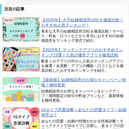
注目の記事
【2025年】大手結婚相談所10社を徹底比較！
おすすめ人気ランキング！
有名な大手の結婚相談所10社を徹底比較！サービ
ス・料金・口コミなどから本当におすすめの結婚
相談所をランキング形式で紹介。
【2025年】マッチングアプリのおすすめラン
キング15選！人気の優良アプリを徹底比較
数多くのアプリの中から人気のマッチングアプリ
を厳選！会員数・アプリの機能・口コミなどを徹
底比較したおすすめランキングを紹介。
【最新版】結婚相談所のお得なキャンペーン情
報！随時更新
結婚相談所のお得なキャンペーンをピックアッ
プ！期間限定の割引や料金プランなど、最新情報
を随時更新。
16タイプ恋愛診断｜あなたの恋愛タイプ・結婚
相手は？
あなたの恋愛・結婚の特徴がわかる性格診断！チ
ェックテストで16タイプに分類し、各タイプの恋