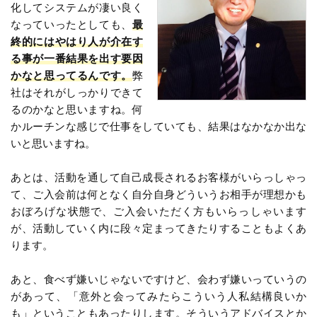
化してシステムが凄い良く
なっていったとしても、
最
終的にはやはり人が介在す
る事が一番結果を出す要因
かなと思ってるんです。
弊
社はそれがしっかりできて
るのかなと思いますね。何
かルーチンな感じで仕事をしていても、結果はなかなか出な
いと思いますね。
あとは、活動を通して自己成長されるお客様がいらっしゃっ
て、ご入会前は何となく自分自身どういうお相手が理想かも
おぼろげな状態で、ご入会いただく方もいらっしゃいます
が、活動していく内に段々定まってきたりすることもよくあ
ります。
あと、食べず嫌いじゃないですけど、会わず嫌いっていうの
があって、「意外と会ってみたらこういう人私結構良いか
も」ということもあったりします。そういうアドバイスとか