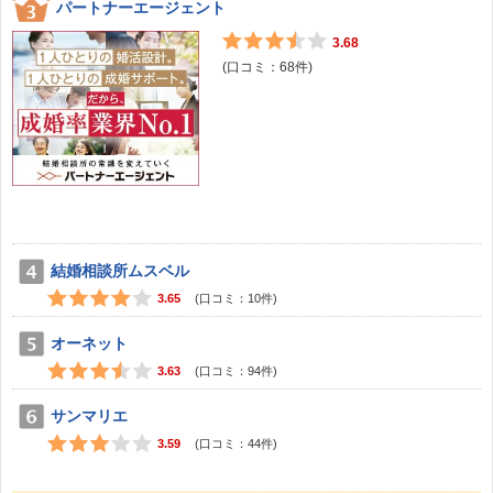
パートナーエージェント
3.68
(口コミ：
68
件)
結婚相談所ムスベル
3.65
(口コミ：
10
件)
オーネット
3.63
(口コミ：
94
件)
サンマリエ
3.59
(口コミ：
44
件)