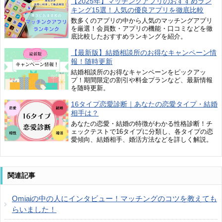
【2025年】マッチングアプリのおすすめラン
キング15選！人気の優良アプリを徹底比較
数多くのアプリの中から人気のマッチングアプリ
を厳選！会員数・アプリの機能・口コミなどを徹
底比較したおすすめランキングを紹介。
【最新版】結婚相談所のお得なキャンペーン情
報！随時更新
結婚相談所のお得なキャンペーンをピックアッ
プ！期間限定の割引や料金プランなど、最新情報
を随時更新。
16タイプ恋愛診断｜あなたの恋愛タイプ・結婚
相手は？
あなたの恋愛・結婚の特徴がわかる性格診断！チ
ェックテストで16タイプに分類し、各タイプの恋
愛傾向、結婚相手、婚活方法などを詳しく解説。
関連記事
Omiaiの中の人にインタビュー！マッチングのコツを教えても
らいました！