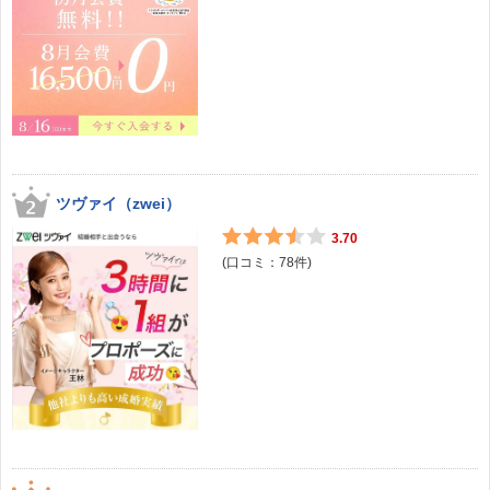
ツヴァイ（zwei）
3.70
(口コミ：
78
件)