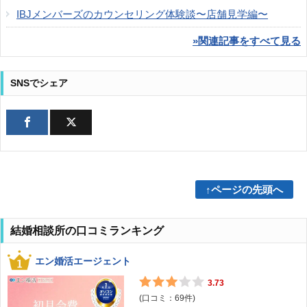
IBJメンバーズのカウンセリング体験談〜店舗見学編〜
»関連記事をすべて見る
SNSでシェア
↑ページの先頭へ
結婚相談所の口コミランキング
エン婚活エージェント
3.73
(口コミ：
69
件)