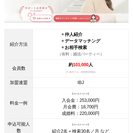
⚫︎
仲人紹介
・・・・
⚫︎
データマッチング
紹介方法
⚫︎
お相手検索
・・・
（有料：婚活パーティー）
約
101,000
人
会員数
（※ IBJデータ：2025年8月時点）
加盟連盟
IBJ
【ゴールドコース】
入会金：253,000円
料金一例
月会費：18,700円
成婚料：220,000円
申込可能人
【ゴールドコース】
数
紹介2名＋検索30名／月 など