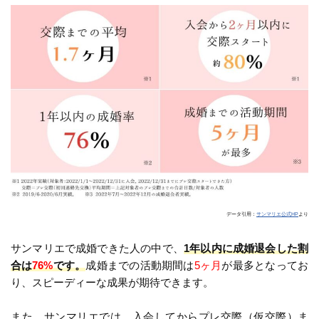
データ引用：
サンマリエ公式HP
より
サンマリエで成婚できた人の中で、
1年以内に成婚退会した割
合は
76%
です。
成婚までの活動期間は
5ヶ月
が最多となってお
り、スピーディーな成果が期待できます。
また、サンマリエでは、入会してからプレ交際（仮交際）ま