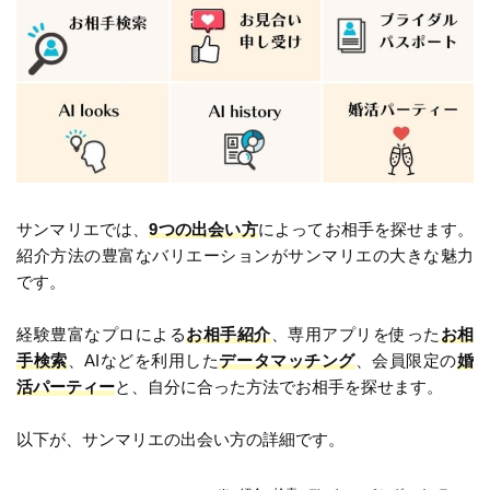
サンマリエでは、
9つの出会い方
によってお相手を探せます。
紹介方法の豊富なバリエーションがサンマリエの大きな魅力
です。
経験豊富なプロによる
お相手紹介
、専用アプリを使った
お相
手検索
、AIなどを利用した
データマッチング
、会員限定の
婚
活パーティー
と、自分に合った方法でお相手を探せます。
以下が、サンマリエの出会い方の詳細です。