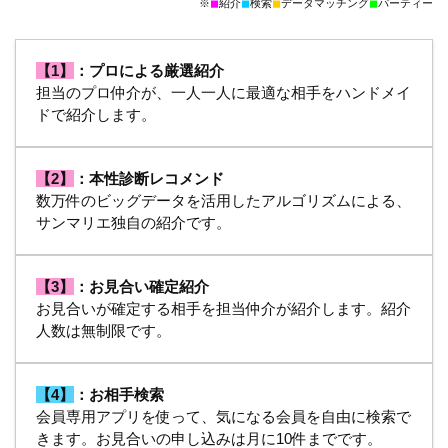
※
◼︎
紹介
◼︎
検索
◼︎
データマッチング
◼︎
パーティー
【1】
：プロによる厳選紹介
担当のプロ仲介が、一人一人に最適な相手をハンドメイ
ドで紹介します。
【2】
：本性診断レコメンド
数万件のビッグデータを活用したアルゴリズムによる、
サンマリエ独自の紹介です。
【3】
：お見合い確定紹介
お見合いが確定する相手を担当仲介が紹介します。紹介
人数は無制限です。
【4】
：お相手検索
会員専用アプリを使って、気になる会員を自由に検索で
きます。お見合いの申し込みは月に10件までです。