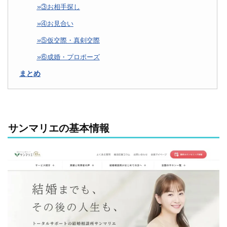
③お相手探し
④お見合い
⑤仮交際・真剣交際
⑥成婚・プロポーズ
まとめ
サンマリエの基本情報