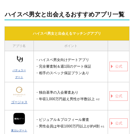
ハイスペ男女と出会えるおすすめアプリ一覧
ハイスペ男女と出会えるマッチングアプリ
アプリ名
ポイント
・ハイスペ男女向けデートアプリ
・完全審査制＆週1回のデート保証
公式
バチェラー
・相手のスペック保証プランあり
デート
・独自基準の入会審査あり
公式
・年収1,000万円超え男性が半数以上
※2
ゴージャス
・ビジュアル＆プロフィール審査
公式
・男性会員は年収1000万円以上が約4割
※1
東カレデート