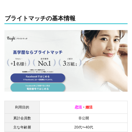
ブライトマッチの基本情報
利用目的
恋活
・
婚活
累計会員数
非公開
主な年齢層
20代〜40代