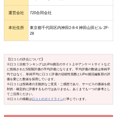
運営会社
720合同会社
本社住所
東京都千代田区内神田2-8-4 神田山田ビル 2F-
28
【口コミの評点について】
※口コミ比較ランキングはLiPro婚活のサイト上やアンケートサイトなど
に投稿された5段階評価の平均評価になります。平均評価の数値は単純平
均ではなく、単純平均に口コミ評価の信頼性指数とLiPro婚活編集部の評
価を乗じた数値を採用しています。
※口コミは投稿者の主観的なご意見・ご感想であり、サービスの価値を絶
対的・確定的に評価するものではありません。あくまでも一つの参考とし
てご活用ください。
※口コミの掲載は
口コミのガイドライン
に準じています。