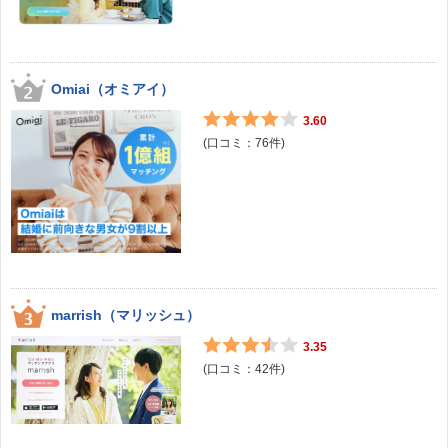
Omiai（オミアイ）
3.60
(口コミ：
76
件)
marrish（マリッシュ）
3.35
(口コミ：
42
件)