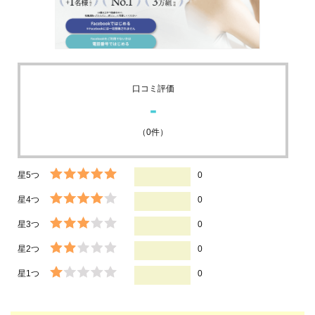
口コミ評価
-
（
0
件）
星5つ
0
星4つ
0
星3つ
0
星2つ
0
星1つ
0