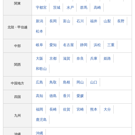
関東
宇都宮
茨城
水戸
群馬
高崎
新潟
長岡
富山
石川
福井
山梨
長野
北陸・甲信越
松本
岐阜
愛知
名古屋
静岡
浜松
三重
中部
大阪
京都
滋賀
奈良
兵庫
姫路
関西
和歌山
広島
鳥取
島根
岡山
山口
中国地方
高知
徳島
香川
愛媛
四国
福岡
長崎
佐賀
宮崎
熊本
大分
九州
鹿児島
沖縄
沖縄