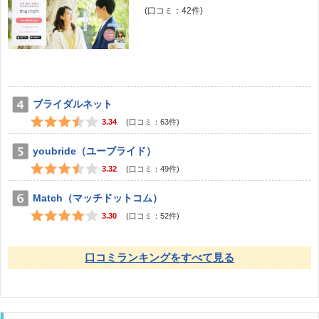
(口コミ：
42
件)
ブライダルネット
3.34
(口コミ：
63
件)
youbride（ユーブライド）
3.32
(口コミ：
49
件)
Match（マッチドットコム）
3.30
(口コミ：
52
件)
口コミランキングをすべて見る