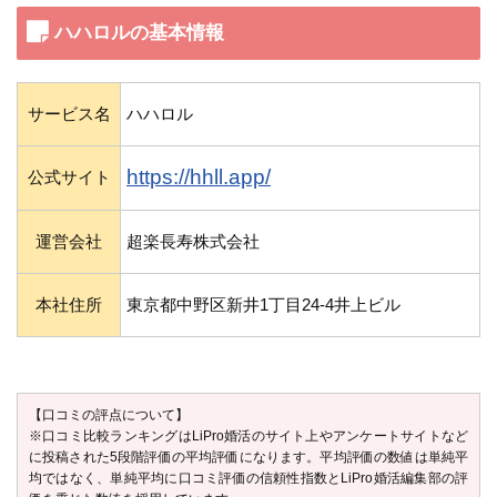
ハハロルの基本情報
サービス名
ハハロル
https://hhll.app/
公式サイト
運営会社
超楽長寿株式会社
本社住所
東京都中野区新井1丁目24-4井上ビル
【口コミの評点について】
※口コミ比較ランキングはLiPro婚活のサイト上やアンケートサイトなど
に投稿された5段階評価の平均評価になります。平均評価の数値は単純平
均ではなく、単純平均に口コミ評価の信頼性指数とLiPro婚活編集部の評