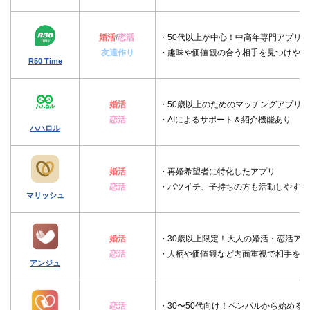
婚活
/
恋活
・50代以上が中心！中高年専門アプリ
友達作り
・趣味や価値観の合う相手を見つけやす
R50 Time
婚活
・50歳以上のためのマッチングアプリ
恋活
・AIによるサポート＆紹介機能あり
ハハロル
婚活
・再婚希望者に特化したアプリ
恋活
・バツイチ、子持ちの方も活動しやすい
マリッシュ
婚活
・30歳以上限定！大人の婚活・恋活ア
恋活
・人柄や価値観など内面重視で相手を探
アンジュ
恋活
・30〜50代向け！ペンパルから始める