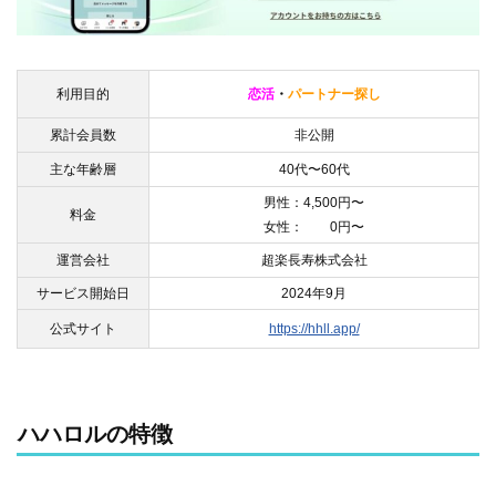
利用目的
恋活
・
パートナー探し
累計会員数
非公開
主な年齢層
40代〜60代
男性：4,500円〜
料金
女性： 0円〜
運営会社
超楽長寿株式会社
サービス開始日
2024年9月
公式サイト
https://hhll.app/
ハハロルの特徴