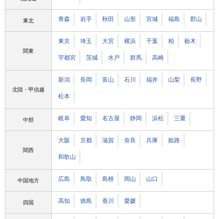
青森
岩手
秋田
山形
宮城
福島
郡山
東北
東京
埼玉
大宮
横浜
千葉
柏
栃木
関東
宇都宮
茨城
水戸
群馬
高崎
新潟
長岡
富山
石川
福井
山梨
長野
北陸・甲信越
松本
岐阜
愛知
名古屋
静岡
浜松
三重
中部
大阪
京都
滋賀
奈良
兵庫
姫路
関西
和歌山
広島
鳥取
島根
岡山
山口
中国地方
高知
徳島
香川
愛媛
四国