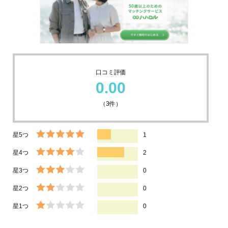
口コミ評価
0.00
（
3
件）
星5つ
1
星4つ
2
星3つ
0
星2つ
0
星1つ
0