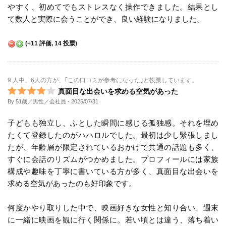
やすく、初めてでもストレスなく操作できました。結果とし
て数人と実際に会うことができ、良い経験になりました。
(
+11
評価,
14
投票)
9 人中、6人の方が、｢この口コミが参考になった｣と投票しています。
真面目な出会いを求める空気があった
By 51歳／男性／会社員
- 2025/07/31
子どもも独立し、ふとした瞬間に感じる孤独感。それを埋め
たくて登録したのがハハロルでした。最初は少し緊張しまし
たが、年齢層が限定されているおかげで共通の話題も多く、
すぐに会話のリズムがつかめました。プロフィールには家族
構成や趣味を丁寧に書いている方が多く、真面目な出会いを
求める空気があったのも好印象です。
何度かやり取りした中で、映画好きな女性と知り合い、週末
に一緒に映画を観に行く関係に。若い頃とは違う、落ち着い