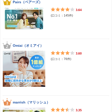
Pairs（ペアーズ）
3.64
(口コミ：
145
件)
Omiai（オミアイ）
3.60
(口コミ：
76
件)
marrish（マリッシュ）
3.35