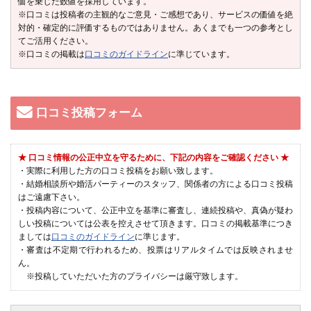
価を乗じた数値を採用しています。
※口コミは投稿者の主観的なご意見・ご感想であり、サービスの価値を絶
対的・確定的に評価するものではありません。あくまでも一つの参考とし
てご活用ください。
※口コミの掲載は
口コミのガイドライン
に準じています。
口コミ投稿フォーム
★ 口コミ情報の公正中立を守るために、下記の内容をご確認ください ★
・実際に利用した方の口コミ投稿をお願い致します。
・結婚相談所や婚活パーティーのスタッフ、関係者の方による口コミ投稿
はご遠慮下さい。
・投稿内容について、公正中立を基準に審査し、連続投稿や、真偽が疑わ
しい投稿については公表を控えさせて頂きます。口コミの掲載基準につき
ましては
口コミのガイドライン
に準じます。
・審査は不定期で行われるため、投票はリアルタイムでは反映されませ
ん。
※投稿していただいた方のプライバシーは厳守致します。