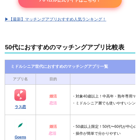
▶︎【最新】マッチングアプリおすすめ人気ランキング！
50代におすすめのマッチングアプリ比較表
ミドルシニア世代におすすめのマッチングアプリ一覧
アプリ名
目的
ポ
婚活
・対象40歳以上！中高年・熟年専用マ
恋活
・ミドルシニア層でも使いやすいシンプ
ラス恋
婚活
・50歳以上限定！50代〜60代が中心の
恋活
・操作が簡単で分かりやすい
Goens