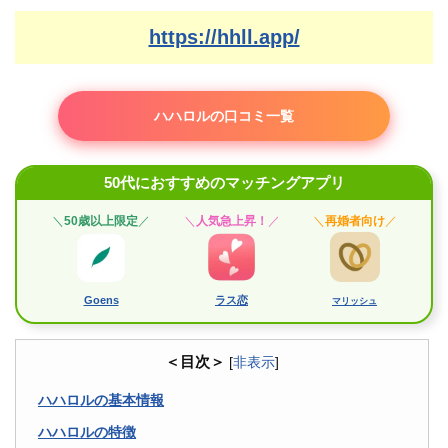
https://hhll.app/
ハハロルの口コミ一覧
50代におすすめのマッチングアプリ
＼
50歳以上限定
／
＼
人気急上昇！
／
＼
再婚者向け
／
Goens
ラス恋
マリッシュ
＜目次＞
[
非表示
]
ハハロルの基本情報
ハハロルの特徴