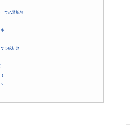
い」で恋愛祈願
い事
んで良縁祈願
願
ク！
は？