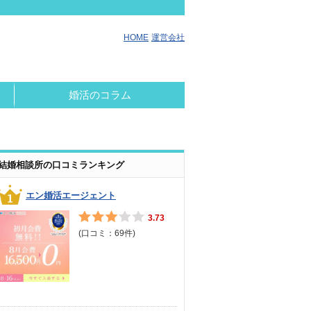
HOME
運営会社
婚活のコラム
結婚相談所の口コミランキング
エン婚活エージェント
3.73
(口コミ：
69
件)