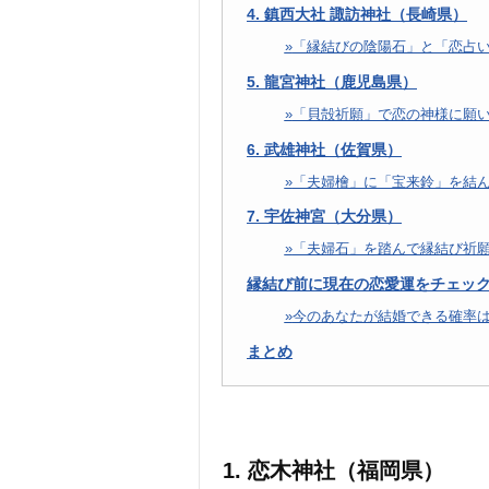
4. 鎮西大社 諏訪神社（長崎県）
「縁結びの陰陽石」と「恋占
5. 龍宮神社（鹿児島県）
「貝殻祈願」で恋の神様に願
6. 武雄神社（佐賀県）
「夫婦檜」に「宝来鈴」を結
7. 宇佐神宮（大分県）
「夫婦石」を踏んで縁結び祈
縁結び前に現在の恋愛運をチェッ
今のあなたが結婚できる確率
まとめ
1. 恋木神社（福岡県）