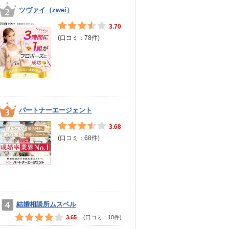
ツヴァイ（zwei）
3.70
(口コミ：
78
件)
パートナーエージェント
3.68
(口コミ：
68
件)
結婚相談所ムスベル
3.65
(口コミ：
10
件)