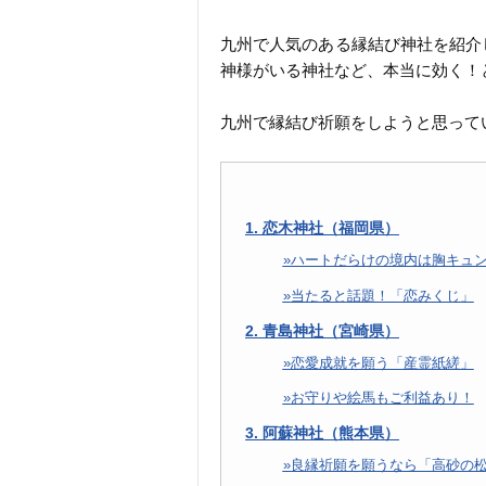
九州で人気のある縁結び神社を紹介
神様がいる神社など、本当に効く！
九州で縁結び祈願をしようと思って
1. 恋木神社（福岡県）
ハートだらけの境内は胸キュ
当たると話題！「恋みくじ」
2. 青島神社（宮崎県）
恋愛成就を願う「産霊紙縒」
お守りや絵馬もご利益あり！
3. 阿蘇神社（熊本県）
良縁祈願を願うなら「高砂の