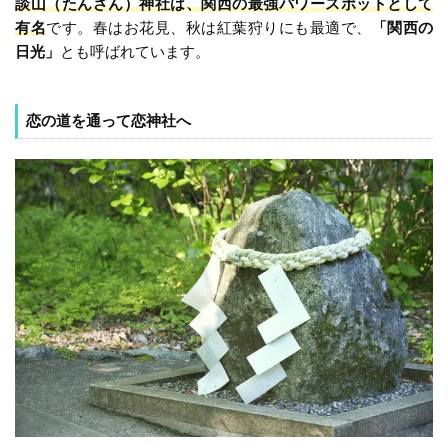
談山（たんざん）神社は、関西の最強パワースポットとして
有名
です。春はお花見、秋は紅葉狩りにも最適で、
「関西の
日光」
とも呼ばれています。
恋の道を通って恋神社へ