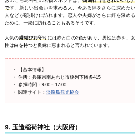
おのころ島神社の名物スポットは、
鶺鴒石（せきれいいし）
で
す。新しい出会いを求める人、今ある絆をさらに深めたい
人などが願掛けに訪れます。恋人や夫婦がさらに絆を深める
ために、一緒に訪れることもあるそうです。
人気の
縁結びお守り
には赤と白の2色があり、男性は赤を、女
性は白を持つと良縁に恵まれると言われています。
【基本情報】
住所：兵庫県南あわじ市榎列下幡多415
参拝時間：9:00～17:00
関連サイト：
淡路島観光協会
9. 玉造稲荷神社（大阪府）