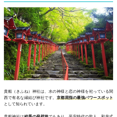
貴船（きふね）神社は、水の神様と恋の神様を祀っている関
西で有名な縁結び神社です。
京都屈指の最強パワースポット
として知られています。
貴船神社は
絵馬の発祥地
でもあり、平安時代の歌人、和泉式