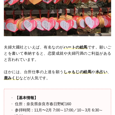
夫婦大國社といえば、有名なのが
ハートの絵馬
です。願いご
とを書いて奉納すると、恋愛成就や夫婦円満のご利益がある
と言われています。
ほかには、台所仕事の上達を願う
しゃもじの絵馬
や
水占い
、
鹿みくじ
などが人気です。
【基本情報】
住所：奈良県奈良市春日野町160
参拝時間：11月〜2月 7:00～17:00／10～3月 6:30～