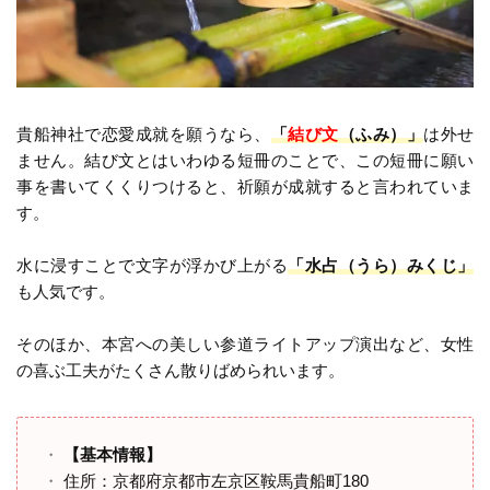
貴船神社で恋愛成就を願うなら、
「
結び文
（ふみ）」
は外せ
ません。結び文とはいわゆる短冊のことで、この短冊に願い
事を書いてくくりつけると、祈願が成就すると言われていま
す。
水に浸すことで文字が浮かび上がる
「水占（うら）みくじ」
も人気です。
そのほか、本宮への美しい参道ライトアップ演出など、女性
の喜ぶ工夫がたくさん散りばめられいます。
【基本情報】
住所：京都府京都市左京区鞍馬貴船町180