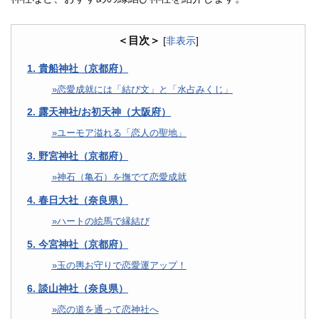
＜目次＞
[
非表示
]
1. 貴船神社（京都府）
恋愛成就には「結び文」と「水占みくじ」
2. 露天神社/お初天神（大阪府）
ユーモア溢れる「恋人の聖地」
3. 野宮神社（京都府）
神石（亀石）を撫でて恋愛成就
4. 春日大社（奈良県）
ハートの絵馬で縁結び
5. 今宮神社（京都府）
玉の輿お守りで恋愛運アップ！
6. 談山神社（奈良県）
恋の道を通って恋神社へ