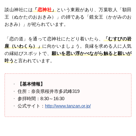
談山神社には
「
恋神社
」
という東殿があり、万葉歌人「額田
王（ぬかたのおおきみ）」の姉である「鏡女王（かがみのお
おきみ）」が祀られています。
「恋の道」を通って恋神社にたどり着いたら、
「むすびの岩
座（いわくら）」
に向かいましょう。良縁を求める人に人気
の縁結びスポットで、
願いを思い浮かべながら触ると願いが
叶う
と言われています。
【基本情報】
住所：奈良県桜井市多武峰319
参拝時間：8:30～16:30
公式サイト：
http://www.tanzan.or.jp/