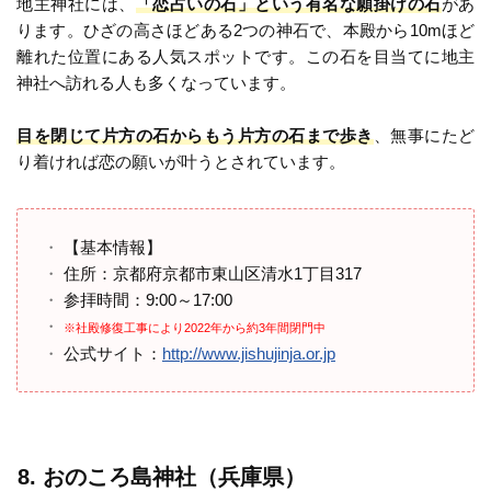
地主神社には、
「恋占いの石」という有名な願掛けの石
があ
ります。ひざの高さほどある2つの神石で、本殿から10mほど
離れた位置にある人気スポットです。この石を目当てに地主
神社へ訪れる人も多くなっています。
目を閉じて片方の石からもう片方の石まで歩き
、無事にたど
り着ければ恋の願いが叶うとされています。
【基本情報】
住所：京都府京都市東山区清水1丁目317
参拝時間：9:00～17:00
※社殿修復工事により2022年から約3年間閉門中
公式サイト：
http://www.jishujinja.or.jp
8. おのころ島神社（兵庫県）