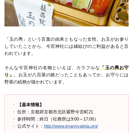
「玉の輿」という言葉の由来ともなった女性、お玉がお参り
していたことから、今宮神社には縁結びのご利益があると言
われています。
そんな今宮神社の名物といえば、カラフルな
「玉の輿お守
り」
。お玉が八百屋の娘だったこともあってか、お守りには
野菜の絵柄が描かれています。
【基本情報】
住所：京都府京都市北区紫野今宮町21
参拝時間：終日（社務所は9:00～17:00）
公式サイト：
http://www.imamiyajinja.org/