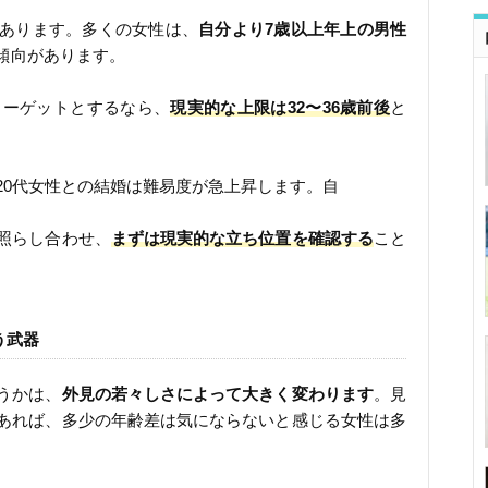
あります。多くの女性は、
自分より7歳以上年上の男性
傾向があります。
ターゲットとするなら、
現実的な上限は32〜36歳前後
と
20代女性との結婚は難易度が急上昇します。自
照らし合わせ、
まずは現実的な立ち位置を確認する
こと
う武器
うかは、
外見の若々しさによって大きく変わります
。見
あれば、多少の年齢差は気にならないと感じる女性は多