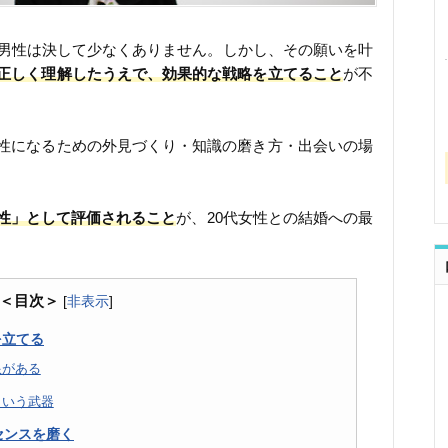
う男性は決して少なくありません。しかし、その願いを叶
正しく理解したうえで、効果的な戦略を立てること
が不
性になるための外見づくり・知識の磨き方・出会いの場
。
性」として評価されること
が、20代女性との結婚への最
＜目次＞
[
非表示
]
を立てる
限がある
という武器
センスを磨く