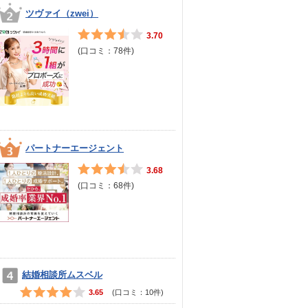
ツヴァイ（zwei）
3.70
(口コミ：
78
件)
パートナーエージェント
3.68
(口コミ：
68
件)
結婚相談所ムスベル
3.65
(口コミ：
10
件)