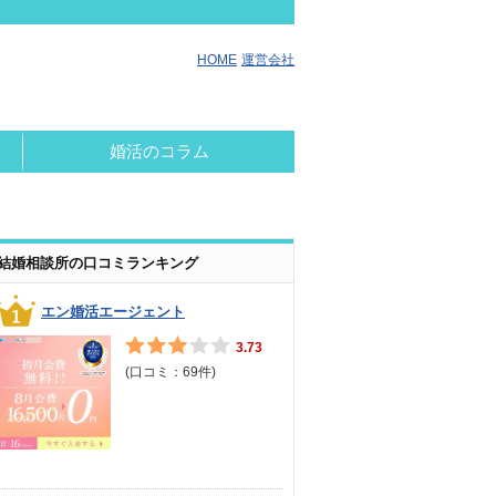
HOME
運営会社
婚活のコラム
結婚相談所の口コミランキング
エン婚活エージェント
3.73
(口コミ：
69
件)