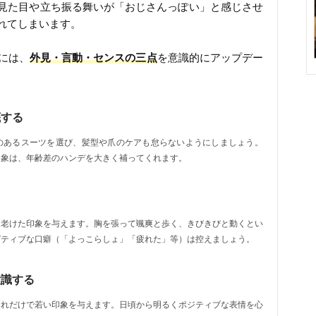
見た目や立ち振る舞いが「おじさんっぽい」と感じさせ
れてしまいます。
には、
外見・言動・センスの三点
を意識的にアップデー
底する
のあるスーツを選び、髪型や爪のケアも怠らないようにしましょう。
印象は、年齢差のハンデを大きく補ってくれます。
に老けた印象を与えます。胸を張って颯爽と歩く、きびきびと動くとい
ガティブな口癖（「よっこらしょ」「疲れた」等）は控えましょう。
意識する
それだけで若い印象を与えます。日頃から明るくポジティブな表情を心