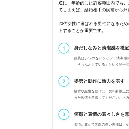
逆に、年齢的には許容範囲内でも、
てしまえば、結婚相手の候補から外
20代女性に選ばれる男性になるため
トすることが重要です。
視点1：
身だしなみと清潔感を徹
服装はシワのないシャツ・清潔感
「きちんとしている」という第一
視点2：
姿勢と動作に活力を表す
猫背や緩慢な動作は、実年齢以上
った習慣を意識してください。ネ
視点3：
笑顔と表情の若々しさを
表情が豊かで笑顔の多い男性は、