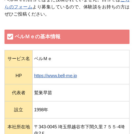
らのフォーム
より募集しているので、体験談をお持ちの方は
ぜひご投稿ください。
ベルＭｅの基本情報
サービス名
ベルＭｅ
HP
https://www.bell-me.jp
代表者
鷲巣早苗
設立
1998年
本社所在地
〒343-0045 埼玉県越谷市下間久里７５５-4埼
住2Ｆ