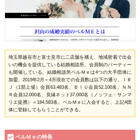
埼玉県越谷市と富士見市に二店舗を構え、地域密着で出会
いの機会を提供している結婚相談所。会員制のパーティー
も開催している。結婚相談所ベルＭｅは4つの大手団体に
加盟。2019年2月～4月現在での会員数は以下の通り。ＩＢ
Ｊ（1部上場）会員63.483名、ＢＩＵ会員52.100名、ＮＮ
Ｒ会員12.000名、良縁ネット37.000名（ノッツェ・サンマ
リエ提携）＝184.583名。ベルＭｅに入会すると、上記4団
体に登録してもらうことができる。
ベルＭｅの特長