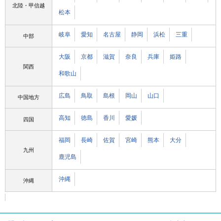
北陸・甲信越
松本
岐阜
愛知
名古屋
静岡
浜松
三重
中部
大阪
京都
滋賀
奈良
兵庫
姫路
関西
和歌山
広島
鳥取
島根
岡山
山口
中国地方
高知
徳島
香川
愛媛
四国
福岡
長崎
佐賀
宮崎
熊本
大分
九州
鹿児島
沖縄
沖縄