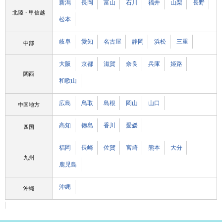
新潟
長岡
富山
石川
福井
山梨
長野
北陸・甲信越
松本
岐阜
愛知
名古屋
静岡
浜松
三重
中部
大阪
京都
滋賀
奈良
兵庫
姫路
関西
和歌山
広島
鳥取
島根
岡山
山口
中国地方
高知
徳島
香川
愛媛
四国
福岡
長崎
佐賀
宮崎
熊本
大分
九州
鹿児島
沖縄
沖縄