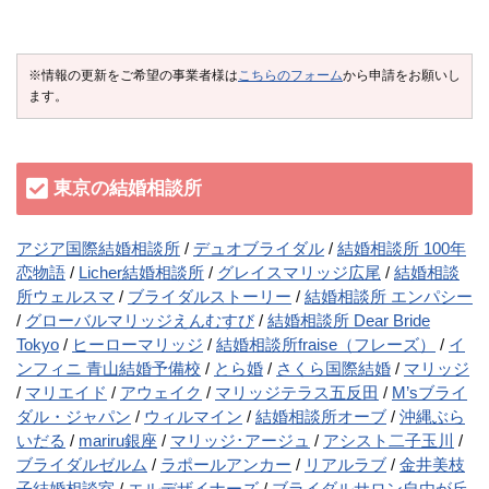
※情報の更新をご希望の事業者様は
こちらのフォーム
から申請をお願いし
ます。
東京の結婚相談所
アジア国際結婚相談所
デュオブライダル
結婚相談所 100年
恋物語
Licher結婚相談所
グレイスマリッジ広尾
結婚相談
所ウェルスマ
ブライダルストーリー
結婚相談所 エンパシー
グローバルマリッジえんむすび
結婚相談所 Dear Bride
Tokyo
ヒーローマリッジ
結婚相談所fraise（フレーズ）
イ
ンフィニ 青山結婚予備校
とら婚
さくら国際結婚
マリッジ
マリエイド
アウェイク
マリッジテラス五反田
M’sブライ
ダル・ジャパン
ウィルマイン
結婚相談所オーブ
沖縄ぶら
いだる
mariru銀座
マリッジ･アージュ
アシスト二子玉川
ブライダルゼルム
ラポールアンカー
リアルラブ
金井美枝
子結婚相談室
エルデザイナーズ
ブライダルサロン自由が丘