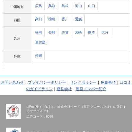
広島
鳥取
島根
岡山
山口
中国地方
高知
徳島
香川
愛媛
四国
福岡
長崎
佐賀
宮崎
熊本
大分
九州
鹿児島
沖縄
沖縄
お問い合わせ
｜
プライバシーポリシー
｜
リンクポリシー
｜
免責事項
｜
口コミ
のガイドライン
｜
運営会社
｜
運営メンバー紹介
LiPro [ライプロ] は、株式会社イード（東証グロース上場）の運営す
るサービスです。
証券コード：6038