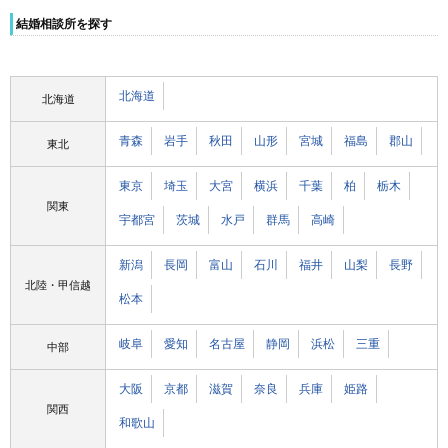
結婚相談所を探す
北海道
北海道
青森
岩手
秋田
山形
宮城
福島
郡山
東北
東京
埼玉
大宮
横浜
千葉
柏
栃木
関東
宇都宮
茨城
水戸
群馬
高崎
新潟
長岡
富山
石川
福井
山梨
長野
北陸・甲信越
松本
岐阜
愛知
名古屋
静岡
浜松
三重
中部
大阪
京都
滋賀
奈良
兵庫
姫路
関西
和歌山