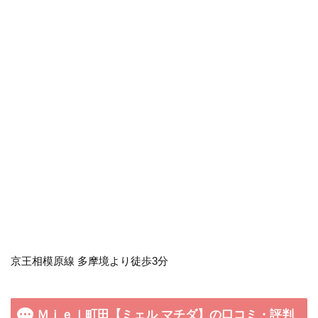
京王相模原線 多摩境より徒歩3分
Ｍｉｅｌ町田【ミェル マチダ】の口コミ・評判