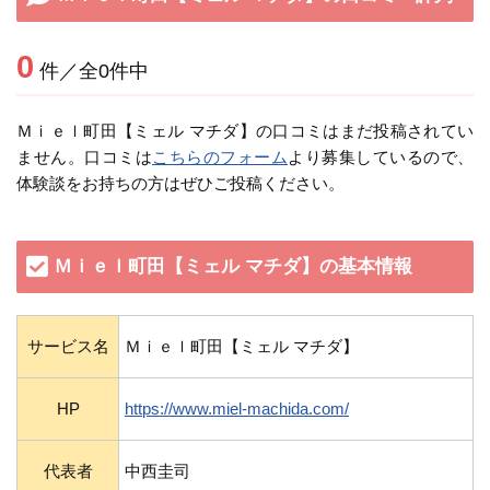
0
件／全0件中
Ｍｉｅｌ町田【ミェル マチダ】の口コミはまだ投稿されてい
ません。口コミは
こちらのフォーム
より募集しているので、
体験談をお持ちの方はぜひご投稿ください。
Ｍｉｅｌ町田【ミェル マチダ】の基本情報
サービス名
Ｍｉｅｌ町田【ミェル マチダ】
HP
https://www.miel-machida.com/
代表者
中西圭司