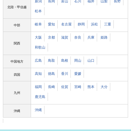
新潟
長岡
富山
石川
福井
山梨
長野
北陸・甲信越
松本
岐阜
愛知
名古屋
静岡
浜松
三重
中部
大阪
京都
滋賀
奈良
兵庫
姫路
関西
和歌山
広島
鳥取
島根
岡山
山口
中国地方
高知
徳島
香川
愛媛
四国
福岡
長崎
佐賀
宮崎
熊本
大分
九州
鹿児島
沖縄
沖縄