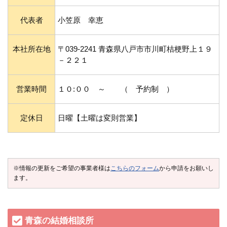
代表者
小笠原 幸恵
本社所在地
〒039-2241 青森県八戸市市川町桔梗野上１９
－２２１
営業時間
１０:００ ～ （ 予約制 ）
定休日
日曜【土曜は変則営業】
※情報の更新をご希望の事業者様は
こちらのフォーム
から申請をお願いし
ます。
青森の結婚相談所