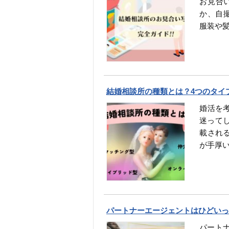
お見合
か、自
服装や
結婚相談所の種類とは？4つのタイ
婚活を
迷って
載され
が手厚
パートナーエージェントはひどいっ
パートナ