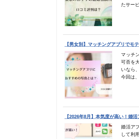
たサー
【男女別】マッチングアプリでモテ
マッチ
可否を
いなら
今回は
【2026年8月】本気度が高い！婚
婚活ア
して利