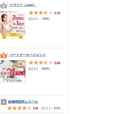
ツヴァイ（zwei）
3.70
(口コミ：
78
件)
パートナーエージェント
3.68
(口コミ：
68
件)
結婚相談所ムスベル
3.65
(口コミ：
10
件)