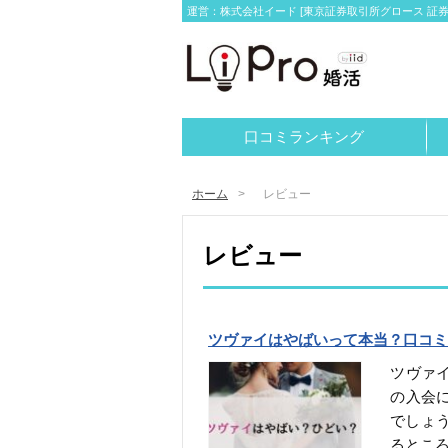
運営：株式会社イード [東京証券取引所グロース 証券コー
口コミランキング
ホーム
レビュー
レビュー
ツヴァイはやばいって本当？口コミ
ツヴァ
の入会
でしょ
るとこ