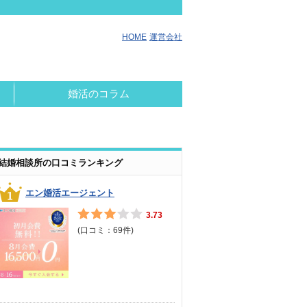
HOME
運営会社
婚活のコラム
結婚相談所の口コミランキング
エン婚活エージェント
3.73
(口コミ：
69
件)