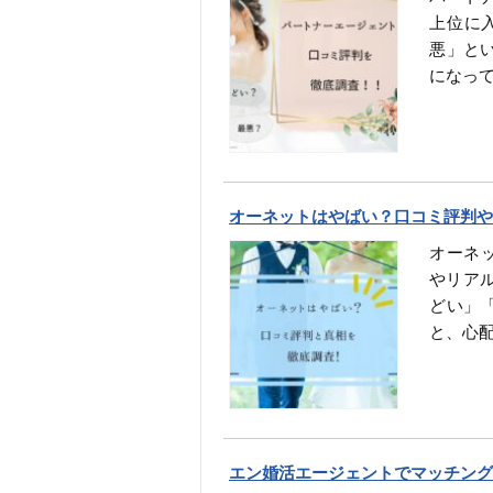
上位に
悪」と
になっ
オーネットはやばい？口コミ評判や
オーネッ
やリア
どい」
と、心
エン婚活エージェントでマッチング