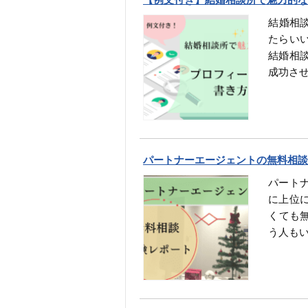
結婚相
たらい
結婚相
成功さ
パートナーエージェントの無料相談
パートナ
に上位
くても
う人も