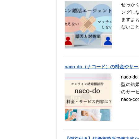
せっか
ングし
ますよ
ないこ
naco-do（ナコード）の料金や
naco
型の結婚
のサー
naco-
【例文付き】結婚相談所で魅力的な