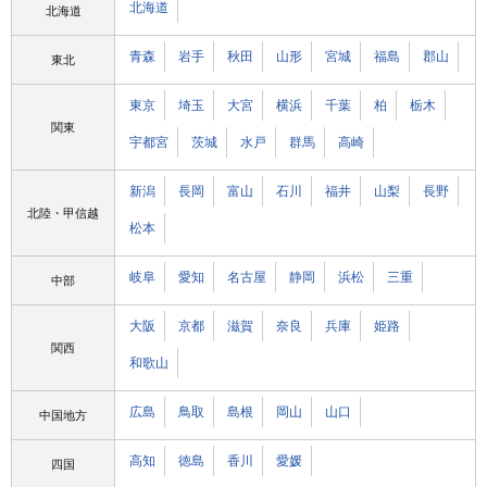
北海道
北海道
青森
岩手
秋田
山形
宮城
福島
郡山
東北
東京
埼玉
大宮
横浜
千葉
柏
栃木
関東
宇都宮
茨城
水戸
群馬
高崎
新潟
長岡
富山
石川
福井
山梨
長野
北陸・甲信越
松本
岐阜
愛知
名古屋
静岡
浜松
三重
中部
大阪
京都
滋賀
奈良
兵庫
姫路
関西
和歌山
広島
鳥取
島根
岡山
山口
中国地方
高知
徳島
香川
愛媛
四国