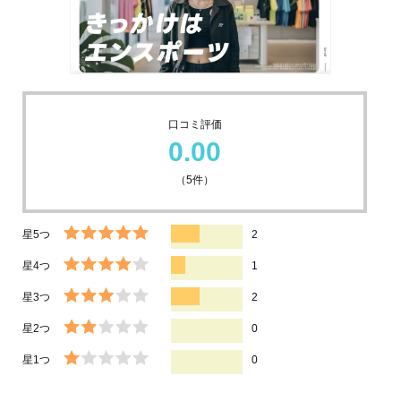
口コミ評価
0.00
（
5
件）
星5つ
2
星4つ
1
星3つ
2
星2つ
0
星1つ
0