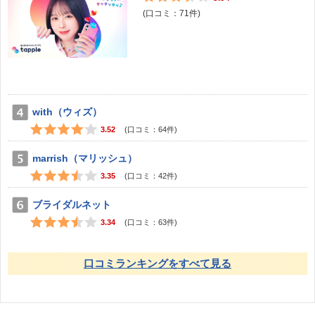
(口コミ：
71
件)
with（ウィズ）
3.52
(口コミ：
64
件)
marrish（マリッシュ）
3.35
(口コミ：
42
件)
ブライダルネット
3.34
(口コミ：
63
件)
口コミランキングをすべて見る