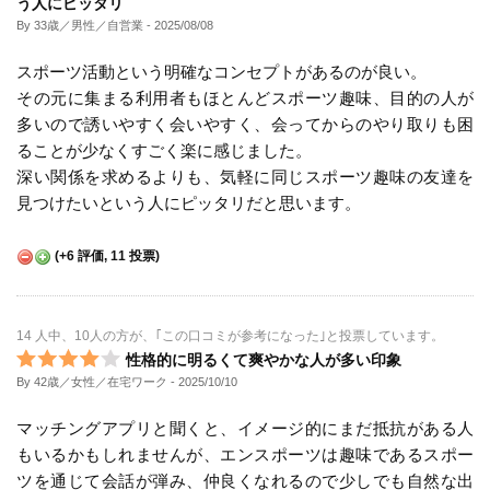
う人にピッタリ
By 33歳／男性／自営業
- 2025/08/08
スポーツ活動という明確なコンセプトがあるのが良い。
その元に集まる利用者もほとんどスポーツ趣味、目的の人が
多いので誘いやすく会いやすく、会ってからのやり取りも困
ることが少なくすごく楽に感じました。
深い関係を求めるよりも、気軽に同じスポーツ趣味の友達を
見つけたいという人にピッタリだと思います。
(
+6
評価,
11
投票)
14 人中、10人の方が、｢この口コミが参考になった｣と投票しています。
性格的に明るくて爽やかな人が多い印象
By 42歳／女性／在宅ワーク
- 2025/10/10
マッチングアプリと聞くと、イメージ的にまだ抵抗がある人
もいるかもしれませんが、エンスポーツは趣味であるスポー
ツを通じて会話が弾み、仲良くなれるので少しでも自然な出