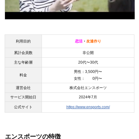
利用目的
恋活
・
友達作り
累計会員数
非公開
主な年齢層
20代〜30代
男性：3,500円〜
料金
女性： 0円〜
運営会社
株式会社エンスポーツ
サービス開始日
2024年7月
公式サイト
https://www.ensports.com/
エンスポーツの特徴