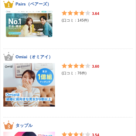
Pairs（ペアーズ）
3.64
(口コミ：
145
件)
Omiai（オミアイ）
3.60
(口コミ：
76
件)
タップル
3.54