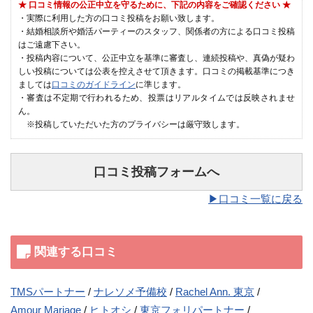
★ 口コミ情報の公正中立を守るために、下記の内容をご確認ください ★
・実際に利用した方の口コミ投稿をお願い致します。
・結婚相談所や婚活パーティーのスタッフ、関係者の方による口コミ投稿
はご遠慮下さい。
・投稿内容について、公正中立を基準に審査し、連続投稿や、真偽が疑わ
しい投稿については公表を控えさせて頂きます。口コミの掲載基準につき
ましては
口コミのガイドライン
に準じます。
・審査は不定期で行われるため、投票はリアルタイムでは反映されませ
ん。
※投稿していただいた方のプライバシーは厳守致します。
口コミ投稿フォームへ
▶︎口コミ一覧に戻る
関連する口コミ
TMSパートナー
ナレソメ予備校
Rachel Ann. 東京
Amour Mariage
ヒトオシ
東京フォリパートナー