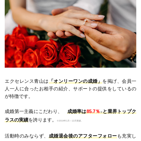
エクセレンス青山は
「オンリーワンの成婚」
を掲げ、会員一
人一人に合ったお相手の紹介、サポートの提供をしているの
が特徴です。
成婚第一主義にこだわり、
成婚率は
85.7％
と業界トップク
※
ラスの実績
を誇ります。
※2019年1月～12月実績。
活動時のみならず、
成婚退会後のアフターフォロー
も充実し