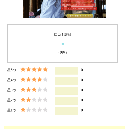
口コミ評価
-
（
0
件）
星5つ
0
星4つ
0
星3つ
0
星2つ
0
星1つ
0