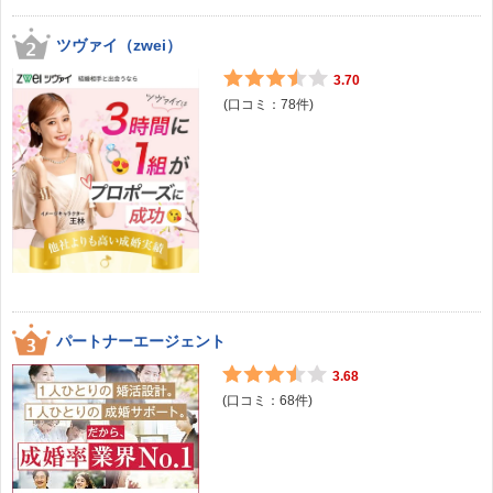
ツヴァイ（zwei）
3.70
(口コミ：
78
件)
パートナーエージェント
3.68
(口コミ：
68
件)