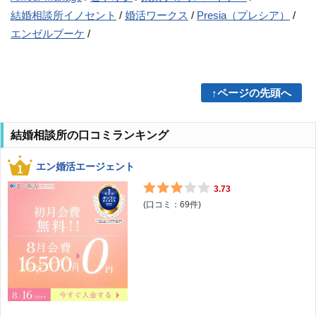
結婚相談所イノセント
婚活ワークス
Presia（プレシア）
エンゼルブーケ
↑ページの先頭へ
結婚相談所の口コミランキング
エン婚活エージェント
3.73
(口コミ：
69
件)