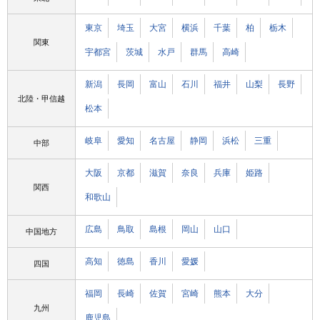
東京
埼玉
大宮
横浜
千葉
柏
栃木
関東
宇都宮
茨城
水戸
群馬
高崎
新潟
長岡
富山
石川
福井
山梨
長野
北陸・甲信越
松本
岐阜
愛知
名古屋
静岡
浜松
三重
中部
大阪
京都
滋賀
奈良
兵庫
姫路
関西
和歌山
広島
鳥取
島根
岡山
山口
中国地方
高知
徳島
香川
愛媛
四国
福岡
長崎
佐賀
宮崎
熊本
大分
九州
鹿児島