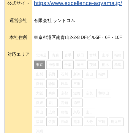
https://www.excellence-aoyama.jp/
公式サイト
運営会社
有限会社 ランドコム
本社住所
東京都港区南青山2-2-8 DFビル5F・6F・10F
対応エリア
北海道
青森
岩手
秋田
宮城
山形
福島
東京
神奈川
千葉
埼玉
茨城
栃木
群馬
山梨
長野
石川
新潟
富山
福井
愛知
静岡
岐阜
三重
大阪
兵庫
京都
滋賀
奈良
和歌山
愛媛
香川
高知
徳島
岡山
広島
島根
鳥取
山口
福岡
佐賀
長崎
熊本
大分
宮崎
鹿児島
沖縄