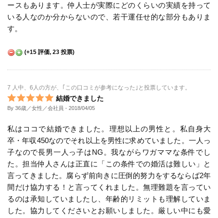
ースもあります。仲人士が実際にどのくらいの実績を持って
いる人なのか分からないので、若干運任せ的な部分もありま
す。
(
+15
評価,
23
投票)
7 人中、6人の方が、｢この口コミが参考になった｣と投票しています。
結婚できました
By 36歳／女性／会社員
- 2018/04/05
私はココで結婚できました。理想以上の男性と。私自身大
卒・年収450なのでそれ以上を男性に求めていました。一人っ
子なので長男一人っ子はNG。我ながらワガママな条件でし
た。担当仲人さんは正直に「この条件での婚活は難しい」と
言ってきました。腐らず前向きに圧倒的努力をするならば2年
間だけ協力する！と言ってくれました。無理難題を言ってい
るのは承知していましたし、年齢的リミットも理解していま
した。協力してくださいとお願いしました。厳しい中にも愛