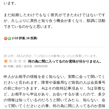
います。
まだ結婚したわけでもなく彼氏ができたわけではないです
が、久しぶりに異性と知り合う機会が多くなり、順調に活動
できているのかなと思います。
(
+10
評価,
16
投票)
20 人中、18人の方が、｢この口コミが参考になった｣と投票しています。
何の為に間に入ってるのか意味が分かりません。
By 43歳／女性／会社員
- 2020/12/28
仲人がお相手の情報を全く知らない。実際に会って聞いてく
ださいと言われます。障害や薬服用など病気の人は会員番号
の前にBがつきます。Aはその他特記事項あり、Sは宗教な
ど。お相手から申込があり、お会いするか迷ったので、多少
の情報は知っているのだろうと聞いてみたら、知らない、会
って聞いてくださいとの事。何の為に間に入ってるのか意味