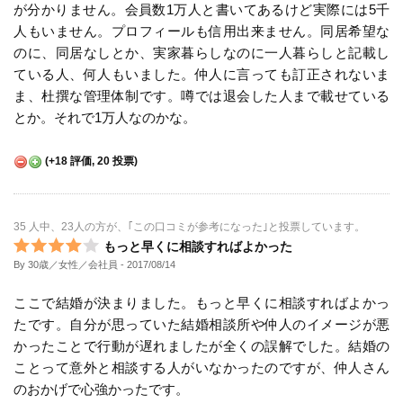
が分かりません。会員数1万人と書いてあるけど実際には5千
人もいません。プロフィールも信用出来ません。同居希望な
のに、同居なしとか、実家暮らしなのに一人暮らしと記載し
ている人、何人もいました。仲人に言っても訂正されないま
ま、杜撰な管理体制です。噂では退会した人まで載せている
とか。それで1万人なのかな。
(
+18
評価,
20
投票)
35 人中、23人の方が、｢この口コミが参考になった｣と投票しています。
もっと早くに相談すればよかった
By 30歳／女性／会社員
- 2017/08/14
ここで結婚が決まりました。もっと早くに相談すればよかっ
たです。自分が思っていた結婚相談所や仲人のイメージが悪
かったことで行動が遅れましたが全くの誤解でした。結婚の
ことって意外と相談する人がいなかったのですが、仲人さん
のおかげで心強かったです。