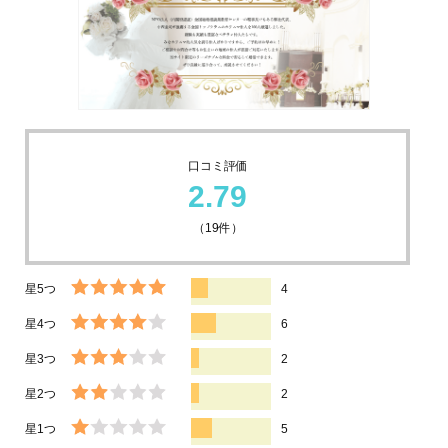
口コミ評価
2.79
（
19
件）
星5つ
4
星4つ
6
星3つ
2
星2つ
2
星1つ
5