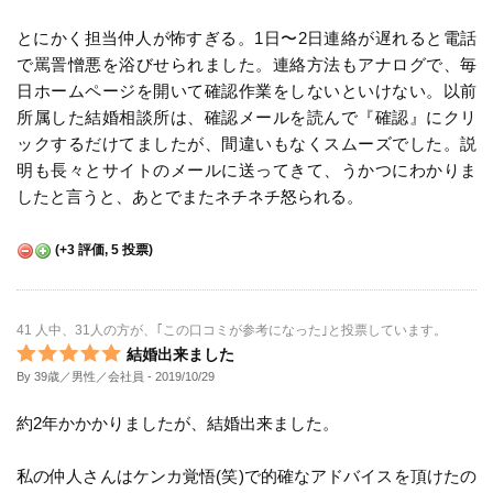
とにかく担当仲人が怖すぎる。1日〜2日連絡が遅れると電話
で罵詈憎悪を浴びせられました。連絡方法もアナログで、毎
日ホームページを開いて確認作業をしないといけない。以前
所属した結婚相談所は、確認メールを読んで『確認』にクリ
ックするだけてましたが、間違いもなくスムーズでした。説
明も長々とサイトのメールに送ってきて、うかつにわかりま
したと言うと、あとでまたネチネチ怒られる。
(
+3
評価,
5
投票)
41 人中、31人の方が、｢この口コミが参考になった｣と投票しています。
結婚出来ました
By 39歳／男性／会社員
- 2019/10/29
約2年かかかりましたが、結婚出来ました。
私の仲人さんはケンカ覚悟(笑)で的確なアドバイスを頂けたの