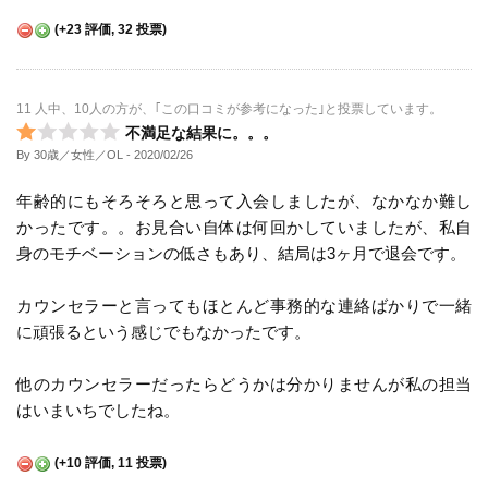
(
+23
評価,
32
投票)
11 人中、10人の方が、｢この口コミが参考になった｣と投票しています。
不満足な結果に。。。
By 30歳／女性／OL
- 2020/02/26
年齢的にもそろそろと思って入会しましたが、なかなか難し
かったです。。お見合い自体は何回かしていましたが、私自
身のモチベーションの低さもあり、結局は3ヶ月で退会です。
カウンセラーと言ってもほとんど事務的な連絡ばかりで一緒
に頑張るという感じでもなかったです。
他のカウンセラーだったらどうかは分かりませんが私の担当
はいまいちでしたね。
(
+10
評価,
11
投票)