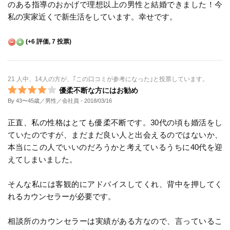
のある指導のおかげで理想以上の男性と結婚できました！今
私の実家近くで新生活をしています。幸せです。
(
+6
評価,
7
投票)
21 人中、14人の方が、｢この口コミが参考になった｣と投票しています。
優柔不断な方にはお勧め
By 43〜45歳／男性／会社員
- 2018/03/16
正直、私の性格はとても優柔不断です。30代の頃も婚活をし
ていたのですが、まだまだ良い人と出会えるのではないか、
本当にこの人でいいのだろうかと考えているうちに40代を迎
えてしまいました。
そんな私には客観的にアドバイスしてくれ、背中を押してく
れるカウンセラーが必要です。
相談所のカウンセラーは実績がある方なので、言っているこ