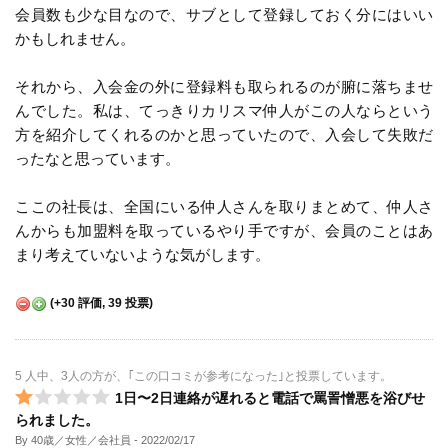
会員数も少な目なので、サブとして登録しておく分にはいい
かもしれません。
それから、入会金の外に登録料も取られるのが腑に落ちませ
んでした。私は、てっきりカリスマ仲人がこの人ならという
方を紹介してくれるのかと思っていたので、入会して失敗だ
ったなと思っています。
ここの社長は、全国にいる仲人さんを取りまとめて、仲人さ
んからも加盟料を取っているやり手ですが、会員のことはあ
まり考えていないような気がします。
(
+30
評価,
39
投票)
5 人中、3人の方が、｢この口コミが参考になった｣と投票しています。
1日〜2日連絡が遅れると電話で罵詈憎悪を浴びせ
られました。
By 40歳／女性／会社員
- 2022/02/17