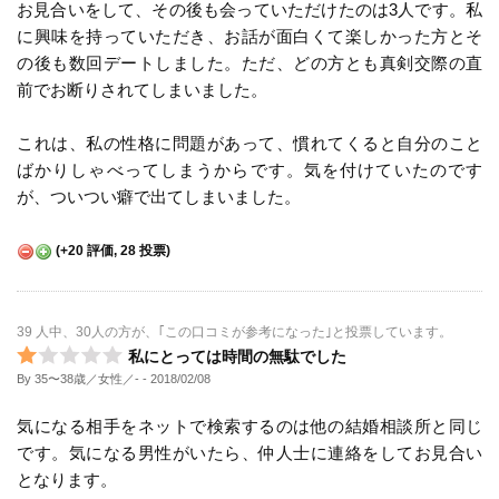
お見合いをして、その後も会っていただけたのは3人です。私
に興味を持っていただき、お話が面白くて楽しかった方とそ
の後も数回デートしました。ただ、どの方とも真剣交際の直
前でお断りされてしまいました。
これは、私の性格に問題があって、慣れてくると自分のこと
ばかりしゃべってしまうからです。気を付けていたのです
が、ついつい癖で出てしまいました。
(
+20
評価,
28
投票)
39 人中、30人の方が、｢この口コミが参考になった｣と投票しています。
私にとっては時間の無駄でした
By 35〜38歳／女性／-
- 2018/02/08
気になる相手をネットで検索するのは他の結婚相談所と同じ
です。気になる男性がいたら、仲人士に連絡をしてお見合い
となります。