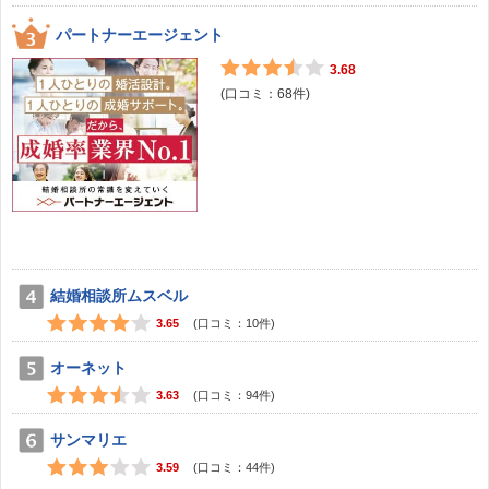
パートナーエージェント
3.68
(口コミ：
68
件)
結婚相談所ムスベル
3.65
(口コミ：
10
件)
オーネット
3.63
(口コミ：
94
件)
サンマリエ
3.59
(口コミ：
44
件)