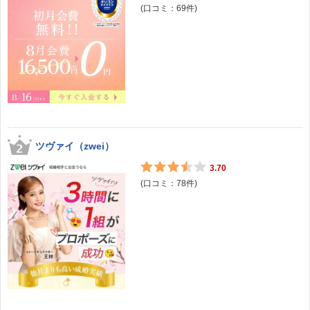
(口コミ：
69
件)
ツヴァイ（zwei）
3.70
(口コミ：
78
件)