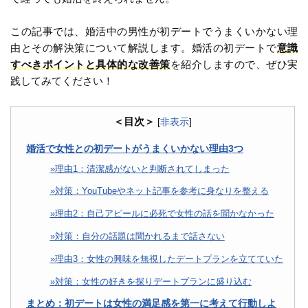
この記事では、婚活中の男性が初デートでうまくいかない理
由とその解決策について解説します。婚活の初デートで
意識
すべきポイントと具体的な改善策
を紹介しますので、ぜひ実
践してみてください！
＜目次＞
[
非表示
]
婚活で女性との初デートがうまくいかない理由3つ
理由1：清潔感がないと判断されてしまった
対策：YouTubeやネット記事を参考に身なりを整える
理由2：自己アピールに必死で女性の話を聞かなかった
対策：自分の話題は聞かれるまで話さない
理由3：女性の興味を無視したデートプランを立てていた
対策：女性の好きを探りデートプランに盛り込む
まとめ：初デートは女性の満足感を第一に考えて行動しよ