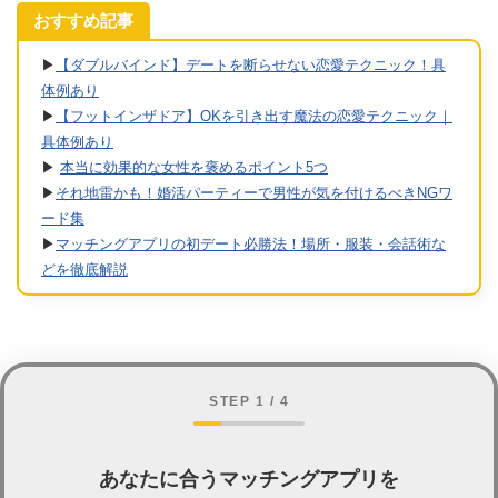
おすすめ記事
▶︎
【ダブルバインド】デートを断らせない恋愛テクニック！具
体例あり
▶︎
【フットインザドア】OKを引き出す魔法の恋愛テクニック｜
具体例あり
▶︎
本当に効果的な女性を褒めるポイント5つ
▶︎
それ地雷かも！婚活パーティーで男性が気を付けるべきNGワ
ード集
▶︎
マッチングアプリの初デート必勝法！場所・服装・会話術な
どを徹底解説
STEP 1 / 4
あなたに合うマッチングアプリを