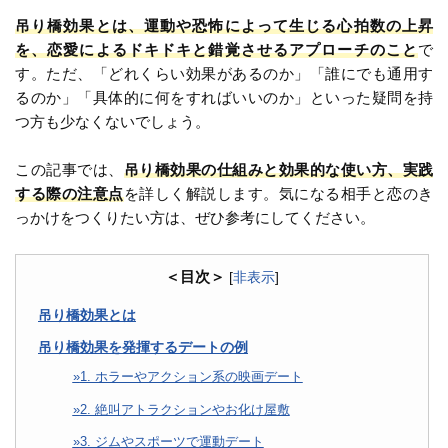
吊り橋効果とは、運動や恐怖によって生じる心拍数の上昇
を、恋愛によるドキドキと錯覚させるアプローチのこと
で
す。ただ、「どれくらい効果があるのか」「誰にでも通用す
るのか」「具体的に何をすればいいのか」といった疑問を持
つ方も少なくないでしょう。
この記事では、
吊り橋効果の仕組みと効果的な使い方、実践
する際の注意点
を詳しく解説します。気になる相手と恋のき
っかけをつくりたい方は、ぜひ参考にしてください。
＜目次＞
[
非表示
]
吊り橋効果とは
吊り橋効果を発揮するデートの例
1. ホラーやアクション系の映画デート
2. 絶叫アトラクションやお化け屋敷
3. ジムやスポーツで運動デート