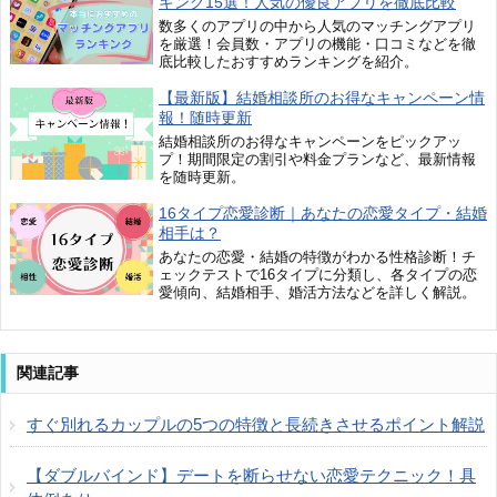
キング15選！人気の優良アプリを徹底比較
数多くのアプリの中から人気のマッチングアプリ
を厳選！会員数・アプリの機能・口コミなどを徹
底比較したおすすめランキングを紹介。
【最新版】結婚相談所のお得なキャンペーン情
報！随時更新
結婚相談所のお得なキャンペーンをピックアッ
プ！期間限定の割引や料金プランなど、最新情報
を随時更新。
16タイプ恋愛診断｜あなたの恋愛タイプ・結婚
相手は？
あなたの恋愛・結婚の特徴がわかる性格診断！チ
ェックテストで16タイプに分類し、各タイプの恋
愛傾向、結婚相手、婚活方法などを詳しく解説。
関連記事
すぐ別れるカップルの5つの特徴と長続きさせるポイント解説
【ダブルバインド】デートを断らせない恋愛テクニック！具