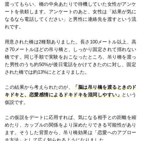
渡ってもらい、橋の中央あたりで待機していた女性がアンケ
ートを依頼します。アンケートのあと、女性は「結果が気に
なるなら電話してください」と男性に連絡先を渡すという流
れです。
用意された橋は2種類ありました。長さ100メートル以上、高
さ70メートルほどの吊り橋と、しっかり固定されて揺れない
橋です。同じ手順で実験をおこなったところ、吊り橋を渡っ
た男性のうち約50%が後日電話をかけてきたのに対し、固定
された橋では約13%にとどまりました。
この結果から考えられたのが、
「脳は吊り橋を渡るときのド
キドキと、恋愛感情によるドキドキを混同しやすい」
という
仮説です。
この仮説をデートに応用すれば、気になる相手との距離を縮
めたり、カップルの関係をより深めたりできる可能性があり
ます。そうした背景から、吊り橋効果は「恋愛へのアプロー
チ方法」として広く知られるようになりました。