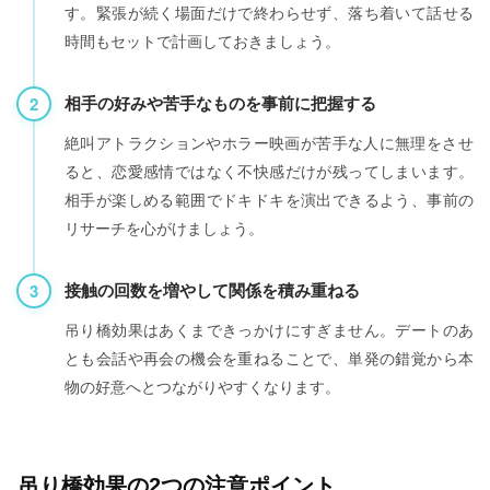
す。緊張が続く場面だけで終わらせず、落ち着いて話せる
時間もセットで計画しておきましょう。
視点2：
相手の好みや苦手なものを事前に把握する
絶叫アトラクションやホラー映画が苦手な人に無理をさせ
ると、恋愛感情ではなく不快感だけが残ってしまいます。
相手が楽しめる範囲でドキドキを演出できるよう、事前の
リサーチを心がけましょう。
視点3：
接触の回数を増やして関係を積み重ねる
吊り橋効果はあくまできっかけにすぎません。デートのあ
とも会話や再会の機会を重ねることで、単発の錯覚から本
物の好意へとつながりやすくなります。
吊り橋効果の2つの注意ポイント