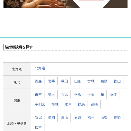
結婚相談所を探す
北海道
北海道
青森
岩手
秋田
山形
宮城
福島
郡山
東北
東京
埼玉
大宮
横浜
千葉
柏
栃木
関東
宇都宮
茨城
水戸
群馬
高崎
新潟
長岡
富山
石川
福井
山梨
長野
北陸・甲信越
松本