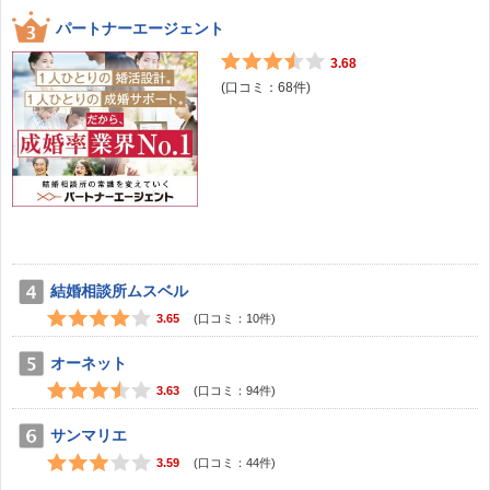
パートナーエージェント
3.68
(口コミ：
68
件)
結婚相談所ムスベル
3.65
(口コミ：
10
件)
オーネット
3.63
(口コミ：
94
件)
サンマリエ
3.59
(口コミ：
44
件)