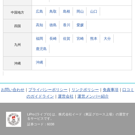
広島
鳥取
島根
岡山
山口
中国地方
高知
徳島
香川
愛媛
四国
福岡
長崎
佐賀
宮崎
熊本
大分
九州
鹿児島
沖縄
沖縄
お問い合わせ
｜
プライバシーポリシー
｜
リンクポリシー
｜
免責事項
｜
口コミ
のガイドライン
｜
運営会社
｜
運営メンバー紹介
LiPro [ライプロ] は、株式会社イード（東証グロース上場）の運営す
るサービスです。
証券コード：6038