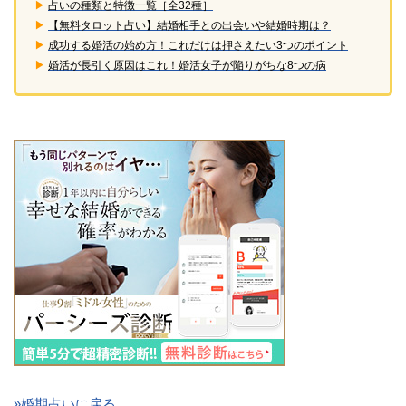
▶︎
占いの種類と特徴一覧［全32種］
▶︎
【無料タロット占い】結婚相手との出会いや結婚時期は？
▶︎
成功する婚活の始め方！これだけは押さえたい3つのポイント
▶︎
婚活が長引く原因はこれ！婚活女子が陥りがちな8つの病
»婚期占いに戻る