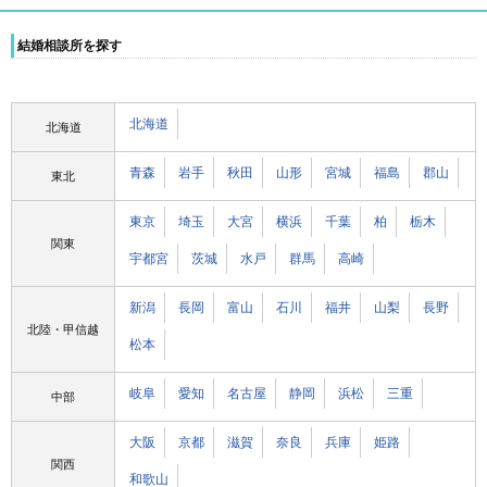
結婚相談所を探す
北海道
北海道
青森
岩手
秋田
山形
宮城
福島
郡山
東北
東京
埼玉
大宮
横浜
千葉
柏
栃木
関東
宇都宮
茨城
水戸
群馬
高崎
新潟
長岡
富山
石川
福井
山梨
長野
北陸・甲信越
松本
岐阜
愛知
名古屋
静岡
浜松
三重
中部
大阪
京都
滋賀
奈良
兵庫
姫路
関西
和歌山