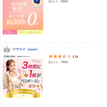
(口コミ：
69
件)
ツヴァイ（zwei）
3.70
(口コミ：
78
件)