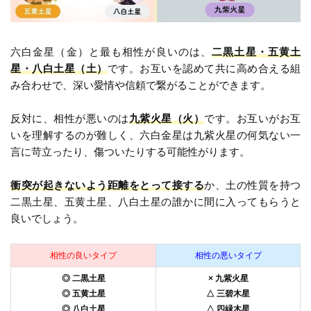
六白金星（金）と最も相性が良いのは、
二黒土星・五黄土
星・八白土星（土）
です。お互いを認めて共に高め合える組
み合わせで、深い愛情や信頼で繋がることができます。
反対に、相性が悪いのは
九紫火星（火）
です。お互いがお互
いを理解するのが難しく、六白金星は九紫火星の何気ない一
言に苛立ったり、傷ついたりする可能性がります。
衝突が起きないよう距離をとって接する
か、土の性質を持つ
二黒土星、五黄土星、八白土星の誰かに間に入ってもらうと
良いでしょう。
相性の良いタイプ
相性の悪いタイプ
◎ 二黒土星
× 九紫火星
◎ 五黄土星
△ 三碧木星
◎ 八白土星
△ 四緑木星