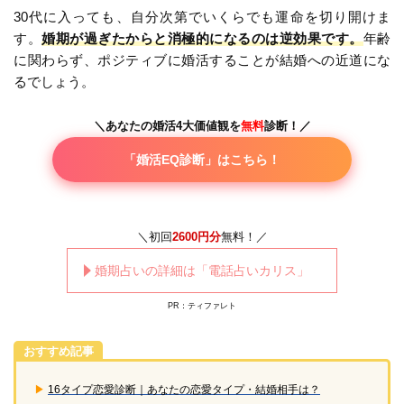
30代に入っても、自分次第でいくらでも運命を切り開けま
す。
婚期が過ぎたからと消極的になるのは逆効果です。
年齢
に関わらず、ポジティブに婚活することが結婚への近道にな
るでしょう。
＼あなたの婚活4大価値観を
無料
診断！／
「婚活EQ診断」はこちら！
＼初回
2600円分
無料！／
婚期占いの詳細は「電話占いカリス」
PR：ティファレト
おすすめ記事
▶︎
16タイプ恋愛診断｜あなたの恋愛タイプ・結婚相手は？