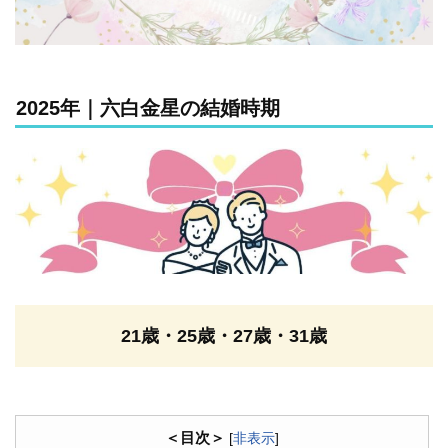
2025年｜六白金星の結婚時期
21歳・25歳・27歳・31歳
＜目次＞
[
非表示
]