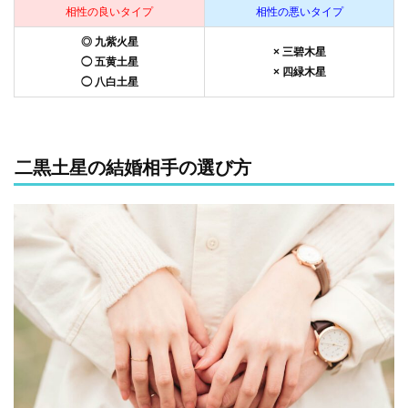
相性の良いタイプ
相性の悪いタイプ
◎ 九紫火星
× 三碧木星
◯ 五黄土星
× 四緑木星
◯ 八白土星
二黒土星の結婚相手の選び方