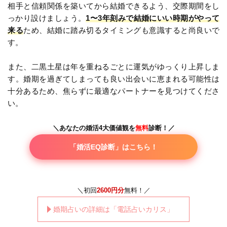
相手と信頼関係を築いてから結婚できるよう、交際期間をし
っかり設けましょう。
1〜3年刻みで結婚にいい時期がやって
来る
ため、結婚に踏み切るタイミングも意識すると尚良いで
す。
また、二黒土星は年を重ねるごとに運気がゆっくり上昇しま
す。婚期を過ぎてしまっても良い出会いに恵まれる可能性は
十分あるため、焦らずに最適なパートナーを見つけてくださ
い。
＼あなたの婚活4大価値観を
無料
診断！／
「婚活EQ診断」はこちら！
＼初回
2600円分
無料！／
婚期占いの詳細は「電話占いカリス」