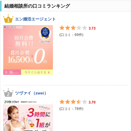
結婚相談所の口コミランキング
エン婚活エージェント
3.73
(口コミ：
69
件)
ツヴァイ（zwei）
3.70
(口コミ：
78
件)