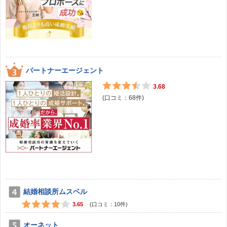
パートナーエージェント
3.68
(口コミ：
68
件)
結婚相談所ムスベル
3.65
(口コミ：
10
件)
オーネット